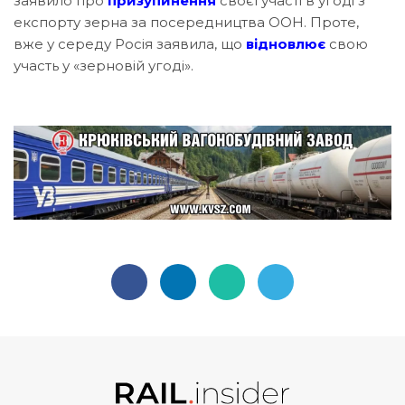
заявило про
призупинення
своєї участі в угоді з
експорту зерна за посередництва ООН. Проте,
вже у середу Росія заявила, що
відновлює
свою
участь у «‎зерновій угоді».‎