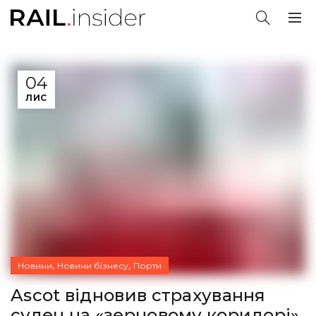
04
ЛИС
,
,
Новини
Новини бізнесу
Порти
Ascot відновив страхування
суден на «‎зерновому коридорі»‎