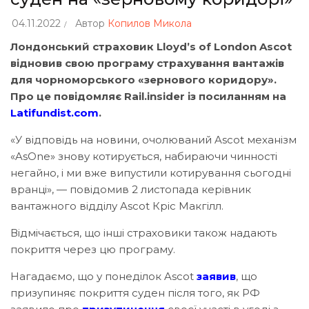
04.11.2022
Автор
Копилов Микола
Лондонський страховик Lloyd’s of London Ascot
відновив свою програму страхування вантажів
для чорноморського «зернового коридору».
Про це повідомляє Rail.insider із посиланням на
Latifundist.com
.
«‎У відповідь на новини, очолюваний Ascot механізм
«‎AsOne»‎ знову котирується, набираючи чинності
негайно, і ми вже випустили котирування сьогодні
вранці»‎, — повідомив 2 листопада керівник
вантажного відділу Ascot Кріс Макгілл.
Відмічається, що інші страховики також надають
покриття через цю програму.
Нагадаємо, що у понеділок Ascot
заявив
, що
призупиняє покриття суден після того, як РФ