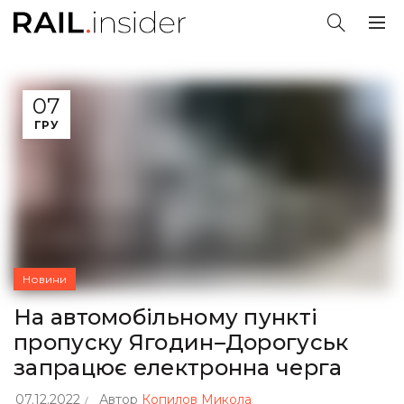
07
ГРУ
Новини
На автомобільному пункті
пропуску Ягодин–Дорогуськ
запрацює електронна черга
07.12.2022
Автор
Копилов Микола