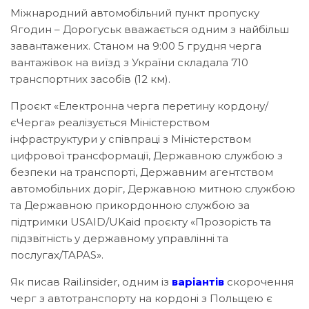
Міжнародний автомобільний пункт пропуску
Ягодин – Дорогуськ вважається одним з найбільш
завантажених. Станом на 9:00 5 грудня черга
вантажівок на виїзд з України складала 710
транспортних засобів (12 км).
Проєкт «Електронна черга перетину кордону/
єЧерга» реалізується Міністерством
інфраструктури у співпраці з Міністерством
цифрової трансформації, Державною службою з
безпеки на транспорті, Державним агентством
автомобільних доріг, Державною митною службою
та Державною прикордонною службою за
підтримки USAID/UKaid проєкту «Прозорість та
підзвітність у державному управлінні та
послугах/TAPAS».
Як писав Rail.insider, одним із
варіантів
скорочення
черг з автотранспорту на кордоні з Польщею є