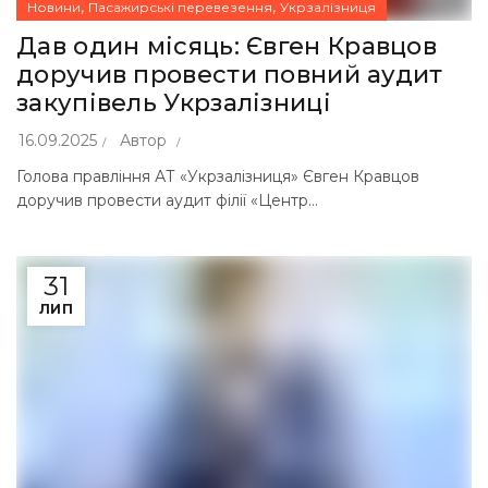
,
,
Новини
Пасажирські перевезення
Укрзалізниця
Дав один місяць: Євген Кравцов
доручив провести повний аудит
закупівель Укрзалізниці
16.09.2025
Автор
Голова правління АТ «Укрзалізниця» Євген Кравцов
доручив провести аудит філії «Центр...
31
ЛИП