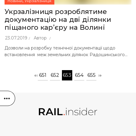
,
Новини
Укрзалізниця
Укрзалізниця розроблятиме
документацію на дві ділянки
піщаного кар’єру на Волині
23.07.2019
Автор
Дозволи на розробку технічної документації щодо
встановлення меж земельних ділянок Радошинського...
651
652
653
654
655
«
‹
›
»