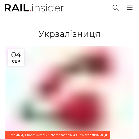
Укрзалізниця
04
СЕР
,
,
Новини
Пасажирські перевезення
Укрзалізниця