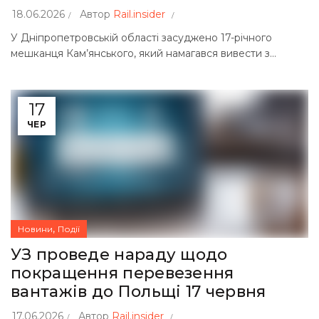
18.06.2026
Автор
Rail.insider
У Дніпропетровській області засуджено 17-річного
мешканця Кам’янського, який намагався вивести з...
17
ЧЕР
,
Новини
Події
УЗ проведе нараду щодо
покращення перевезення
вантажів до Польщі 17 червня
17.06.2026
Автор
Rail.insider