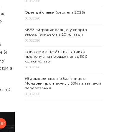
06.08.2026
и
Орендні ставки (серпень 2026)
аж
06.08.2026
я.
КВБЗ виграв апеляцію у спорі з
Укрзалізницею на 20 млн грн
06.08.2026
з
ній
ТОВ «СМАРТ РЕЙЛ ЛОГІСТИКС»
пропонує на продаж понад 300
ну
колісних пар
06.08.2026
оди з
УЗ домовляється із Залізницею
Молдови про знижку у 50% на вантажні
перевезення
лі 40
06.08.2026