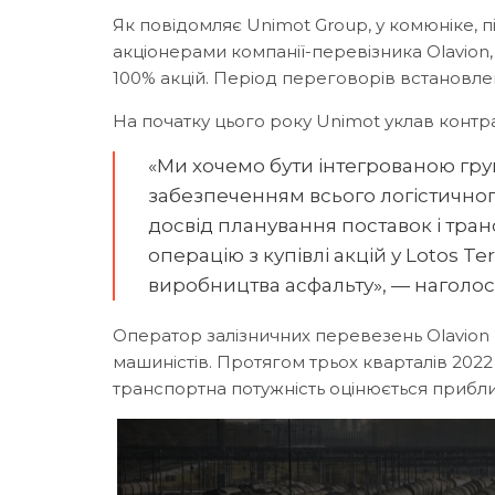
Як повідомляє Unimot Group, у комюніке,
акціонерами компанії-перевізника Olavio
100% акцій. Період переговорів встановле
На початку цього року Unimot уклав контр
«Ми хочемо бути інтегрованою гру
забезпеченням всього логістично
досвід планування поставок і тран
операцію з купівлі акцій у Lotos T
виробництва асфальту», — наголос
Оператор залізничних перевезень Olavion ма
машиністів. Протягом трьох кварталів 2022 р
транспортна потужність оцінюється приблиз