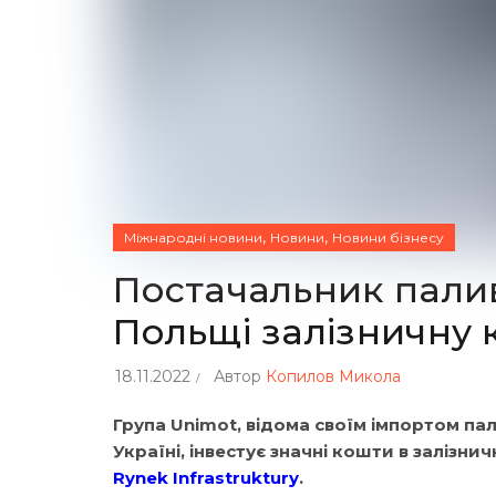
,
,
Міжнародні новини
Новини
Новини бізнесу
Постачальник палив
Польщі залізничну
18.11.2022
Автор
Копилов Микола
Група Unimot, відома своїм імпортом па
Україні, інвестує значні кошти в залізнич
Rynek Infrastruktury
.