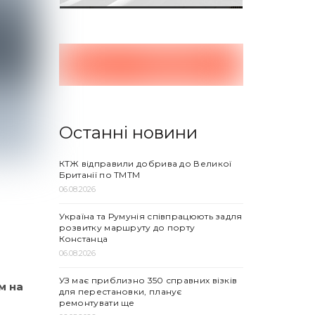
Останні новини
КТЖ відправили добрива до Великої
Британії по ТМТМ
06.08.2026
Україна та Румунія співпрацюють задля
розвитку маршруту до порту
Констанца
06.08.2026
УЗ має приблизно 350 справних візків
м на
для перестановки, планує
ремонтувати ще