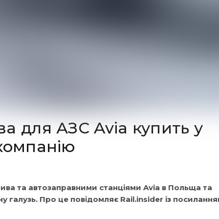
а для АЗС Avia купить у
 компанію
лива та автозаправними станціями Avia в Польща та
ну галузь. Про це повідомляє Rail.insider із посилання