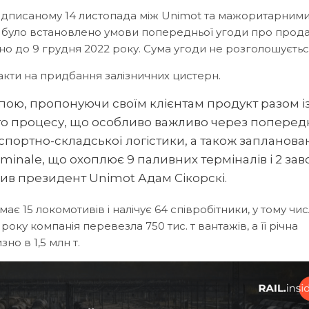
 підписаному 14 листопада між Unimot та мажоритарним
n, було встановлено умови попередньої угоди про прод
но до 9 грудня 2022 року. Сума угоди не розголошуєтьс
акти на придбання залізничних цистерн.
пою, пропонуючи своїм клієнтам продукт разом і
го процесу, що особливо важливо через поперед
спортно-складської логістики, а також запланова
erminale, що охоплює 9 паливних терміналів і 2 зав
ив президент Unimot Адам Сікорскі.
є 15 локомотивів і налічує 64 співробітники, у тому чис
оку компанія перевезла 750 тис. т вантажів, а її річна
но в 1,5 млн т.