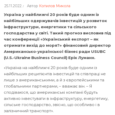
25.11.2022
Автор
Копилов Микола
Україна у найближчі 20 років буде одним із
найбільших одержувачів інвестицій у розвиток
інфраструктури, енергетики та сільського
господарства у світі. Такий прогноз висловив під
час конференції «Український експорт – як
отримати вихід до моря?» фінансовий директор
Американсько-української бізнес ради USUBC
(U.S.-Ukraine Business Council) Ерік Луманн.
«Україна на найближчі 20 років буде одним із
найбільших реципієнтів інвестицій та співпраці не
лише з американськими, а й з європейськими та
глобальними партнерами, – вважає він. – Я
сподіваюся, що американські компанії будуть
активно інвестувати в інфраструктуру, енергетику,
сільське господарство, звісно, що особливо і в
залізничний транспорт».