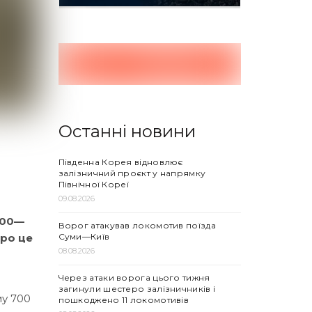
Останні новини
Південна Корея відновлює
залізничний проєкт у напрямку
Північної Кореї
09.08.2026
300—
Ворог атакував локомотив поїзда
Суми—Київ
Про це
08.08.2026
Через атаки ворога цього тижня
загинули шестеро залізничників і
у 700
пошкоджено 11 локомотивів