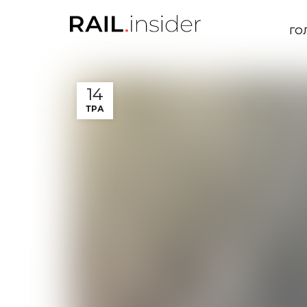
ГО
14
ТРА