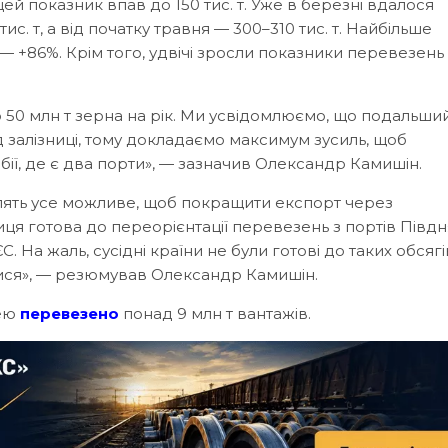
ї цей показник впав до 150 тис. т. Уже в березні вдалося
тис. т, а від початку травня — 300–310 тис. т. Найбільше
— +86%. Крім того, удвічі зросли показники перевезень
 50 млн т зерна на рік. Ми усвідомлюємо, що подальши
д залізниці, тому докладаємо максимум зусиль, щоб
бії, де є два порти», — зазначив Олександр Камишін.
блять усе можливе, щоб покращити експорт через
иця готова до переорієнтації перевезень з портів Півдн
. На жаль, сусідні країни не були готові до таких обсягі
тися», — резюмував Олександр Камишін.
цею
перевезено
понад 9 млн т вантажів.