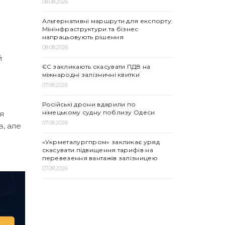
08.08.2026
Альтернативні маршрути для експорту:
Мінінфраструктури та бізнес
напрацьовують рішення
08.08.2026
й
ЄС закликають скасувати ПДВ на
міжнародні залізничні квитки
07.08.2026
Російські дрони вдарили по
німецькому судну поблизу Одеси
я
07.08.2026
в, але
«Укрметалургпром» закликає уряд
скасувати підвищення тарифів на
перевезення вантажів залізницею
07.08.2026