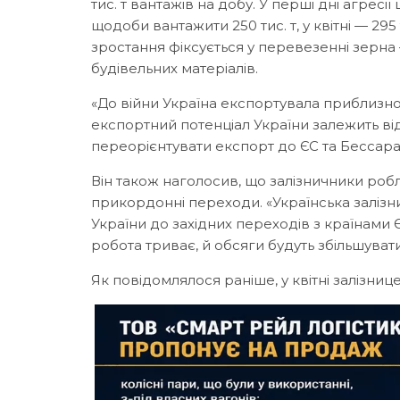
тис. т вантажів на добу. У перші дні агресі
щодоби вантажити 250 тис. т, у квітні — 295 
зростання фіксується у перевезенні зерна 
будівельних матеріалів.
«До війни Україна експортувала приблизно
експортний потенціал України залежить ві
переорієнтувати експорт до ЄС та Бессара
Він також наголосив, що залізничники ро
прикордонні переходи. «Українська залізн
України до західних переходів з країнами ЄС
робота триває, й обсяги будуть збільшува
Як повідомлялося раніше, у квітні залізни