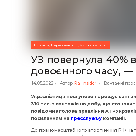
,
,
Новини
Перевезення
Укрзалізниця
УЗ повернула 40% 
довоєнного часу, 
14.05.2022
Автор
Rail.insider
Вантажні пер
Укрзалізниця поступово нарощує вантаж
310 тис. т вантажів на добу, що станови
повідомив голова правління АТ «Укрзаліз
посиланням на
пресслужбу
компанії.
До повномасштабного вторгнення РФ на т