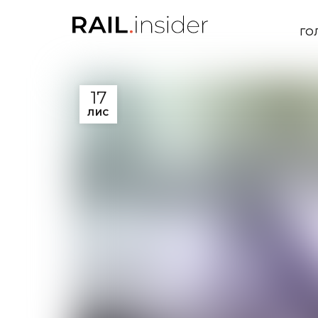
ГО
17
ЛИС