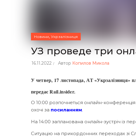
,
Новини
Укрзалізниця
УЗ проведе три онл
16.11.2022
Автор
Копилов Микола
У четвер, 17 листопада, АТ «Укрзалізниця» п
передає Rail.insider.
О 10:00 розпочнеться онлайн-конференція
охочі за
посиланням
.
На 14:00 запланована онлайн-зустріч із п
Ситуацію на прикордонних переходах зі С