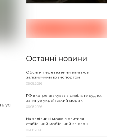
Останні новини
Обсяги перевезення вантажів
залізничним транспортом
06.08.2026
РФ вкотре атакувала цивільне судно:
загинув український моряк
ь усі
06.08.2026
На залізниці може з’явитися
стабільний мобільний зв’язок
06.08.2026