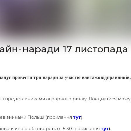
айн-наради 17 листопада
ланує провести три наради за участю вантажовідправників,
 із представниками аграрного ринку. Доєднатися можут
еревізниками Польщі (посилання
тут
).
ловаччиною обговорять о 15:30 (посилання
тут
)
.