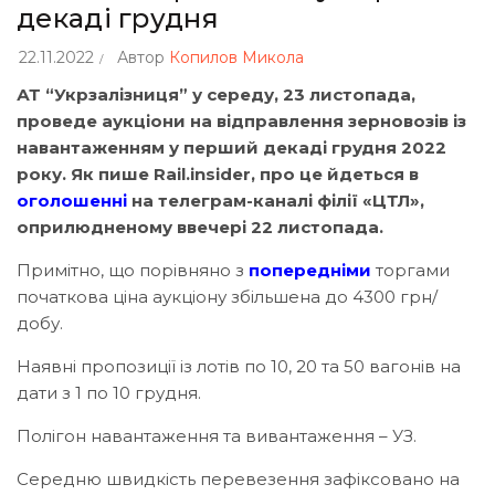
декаді грудня
22.11.2022
Автор
Копилов Микола
АТ “Укрзалізниця” у середу, 23 листопада,
проведе аукціони на відправлення зерновозів із
навантаженням у перший декаді грудня 2022
року. Як пише Rail.insider, про це йдеться в
оголошенні
на телеграм-каналі філії «ЦТЛ»,
оприлюдненому ввечері 22 листопада.
Примітно, що порівняно з
попередніми
торгами
початкова ціна аукціону збільшена до 4300 грн/
добу.
Наявні пропозиції із лотів по 10, 20 та 50 вагонів на
дати з 1 по 10 грудня.
Полігон навантаження та вивантаження – УЗ.
Середню швидкість перевезення зафіксовано на