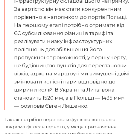
інфраструктурну складові цього напрямку.
За вартістю він має стати конкурентним
порівняно з напрямком до портів Польщі.
На першому етапі потрібно отримати від
ЄС субсидіювання різниці в тарифі та
реалізувати низку інфраструктурних
поліпшень для збільшення його
пропускної спроможності, у першу чергу,
це будівництво пунктів для перестановки
візків, адже на маршруті ми вимушені двічі
змінювати колісні пари відповідно до
ширини колій. В Україні та Литві вона
становить 1520 мм, а в Польщі — 1435 мм»,
— розповів Євген Лященко.
Також потрібно перенести функцію контролю,
зокрема фітосанітарного, у місця призначення
вантажу. Це також сприятиме безпечному та