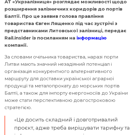
АТ «Укрзалізниця» розглядає можливості щодо
розширення залізничних коридорів до портів
Балтії. Про це заявив голова правління
товариства Євген Лященко під час зустрічі з
представниками Литовської залізниці, передає
Rail.insider із посиланням на
інформацію
компанії.
За словами очільника товариства, наразі порти
Литви мають значний незадіяний потенціал і
організація конкурентного альтернативного
маршруту для доставки української аграрної
продукції та металопрокату до морських портів
Балтії, а також для імпорту енергоносіїв до України
може стати перспективною довгостроковою
стратегією.
«Це досить складний і довготривалий
проєкт, адже треба вирішувати тарифну та