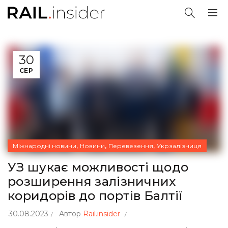
30
СЕР
,
,
,
Міжнародні новини
Новини
Перевезення
Укрзалізниця
УЗ шукає можливості щодо
розширення залізничних
коридорів до портів Балтії
30.08.2023
Автор
Rail.insider