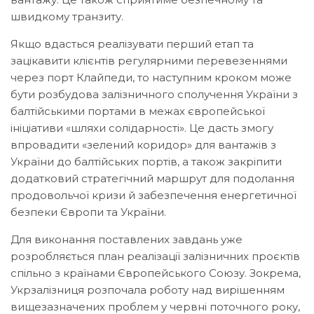
швидкому транзиту.
Якщо вдасться реалізувати перший етап та
зацікавити клієнтів регулярними перевезеннями
через порт Клайпеди, то наступним кроком може
бути розбудова залізничного сполучення України з
балтійськими портами в межах європейської
ініціативи «шляхи солідарності». Це дасть змогу
впровадити «зелений коридор» для вантажів з
України до балтійських портів, а також закріпити
додатковий стратегічний маршрут для подолання
продовольчої кризи й забезпечення енергетичної
безпеки Європи та України.
Для виконання поставлених завдань уже
розробляється план реалізації залізничних проєктів
спільно з країнами Європейського Союзу. Зокрема,
Укрзалізниця розпочала роботу над вирішенням
вищезазначених проблем у червні поточного року,