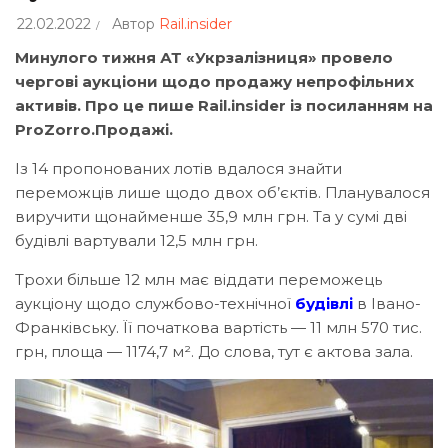
22.02.2022
Автор
Rail.insider
Минулого тижня АТ «Укрзалізниця» провело
чергові аукціони щодо продажу непрофільних
активів. Про це пише Rail.insider із посиланням на
ProZorro.Продажі.
Із 14 пропонованих лотів вдалося знайти
переможців лише щодо двох об’єктів. Планувалося
виручити щонайменше 35,9 млн грн. Та у сумі дві
будівлі вартували 12,5 млн грн.
Трохи більше 12 млн має віддати переможець
аукціону щодо службово-технічної
будівлі
в Івано-
Франківську. Її початкова вартість — 11 млн 570 тис.
грн, площа — 1174,7 м². До слова, тут є актова зала.