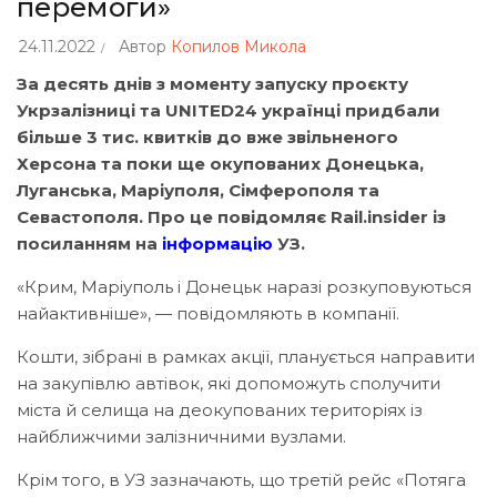
перемоги»
24.11.2022
Автор
Копилов Микола
За десять днів з моменту запуску проєкту
Укрзалізниці та UNITED24 українці придбали
більше 3 тис. квитків до вже звільненого
Херсона та поки ще окупованих Донецька,
Луганська, Маріуполя, Сімферополя та
Севастополя. Про це повідомляє Rail.insider із
посиланням на
інформацію
УЗ.
«Крим, Маріуполь і Донецьк наразі розкуповуються
найактивніше», — повідомляють в компанії.
Кошти, зібрані в рамках акції, планується направити
на закупівлю автівок, які допоможуть сполучити
міста й селища на деокупованих територіях із
найближчими залізничними вузлами.
Крім того, в УЗ зазначають, що третій рейс «Потяга