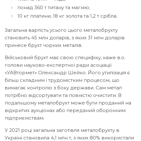
понад 360 т титану та магнію;
10 кг платини, 18 кг золота та 1,2 т срібла.
Загальна вартість усього цього металобрухту
становить 45 млн доларів, з яких 31 млн доларів
принесе брухт чорних металів.
Військовий брухт має свою специфіку, каже в.о.
голови науково-експертної ради асоціації
«УАВтормет» Олександр Шейко. Його утилізація є
більш складним і трудомістким процесом, що
вимагає контролю з боку держави. Сам метал
потрібно відсортувати та повністю очистити. В
подальшому металобрухт може бути проданий на
відкритих аукціонах або переданий оборонним
підприємствам.
У 2021 році загальна заготівля металобрухту в
Україні становила 4,1 млн т, з яких 80% використали