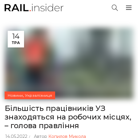
14
ТРА
,
Новини
Укрзалізниця
Більшість працівників УЗ
знаходяться на робочих місцях,
– голова правління
14.05.2022
Автор
Копилов Микола