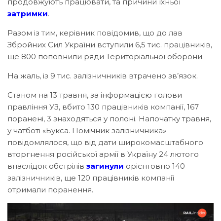
продовжують працювати, та причини їхньої
затримки
.
Разом із тим, керівник повідомив, що до лав
Збройних Сил України вступили 6,5 тис. працівників,
ще 800 поповнили ряди Територіальної оборони.
На жаль, із 9 тис. залізничників втрачено зв’язок.
Станом на 13 травня, за інформацією голови
правління УЗ, вбито 130 працівників компанії, 167
поранені, 3 знаходяться у полоні. Напочатку травня,
у чатботі «Букса. Помічник залізничника»
повідомлялося, що від дати широкомасштабного
вторгнення російської армії в Україну 24 лютого
внаслідок обстрілів
загинули
орієнтовно 140
залізничників, ще 120 працівників компанії
отримали поранення.