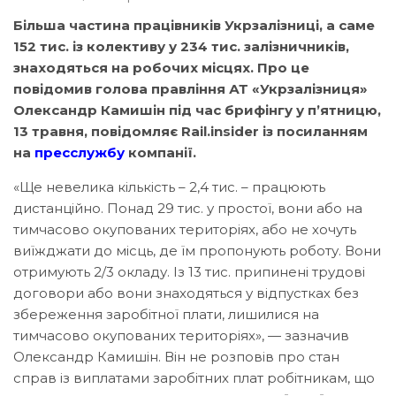
Більша частина працівників Укрзалізниці, а саме
152 тис. із колективу у 234 тис. залізничників,
знаходяться на робочих місцях. Про це
повідомив голова правління АТ «Укрзалізниця»
Олександр Камишін під час брифінгу у п’ятницю,
13 травня, повідомляє Rail.insider із посиланням
на
пресслужбу
компанії.
«Ще невелика кількість – 2,4 тис. – працюють
дистанційно. Понад 29 тис. у простої, вони або на
тимчасово окупованих територіях, або не хочуть
виїжджати до місць, де їм пропонують роботу. Вони
отримують 2/3 окладу. Із 13 тис. припинені трудові
договори або вони знаходяться у відпустках без
збереження заробітної плати, лишилися на
тимчасово окупованих територіях», — зазначив
Олександр Камишін. Він не розповів про стан
справ із виплатами заробітних плат робітникам, що