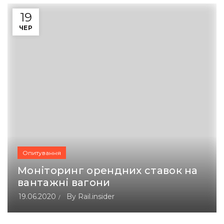
19
ЧЕР
Опитування
Моніторинг орендних ставок на
вантажні вагони
19.06.2020
By
Rail.insider