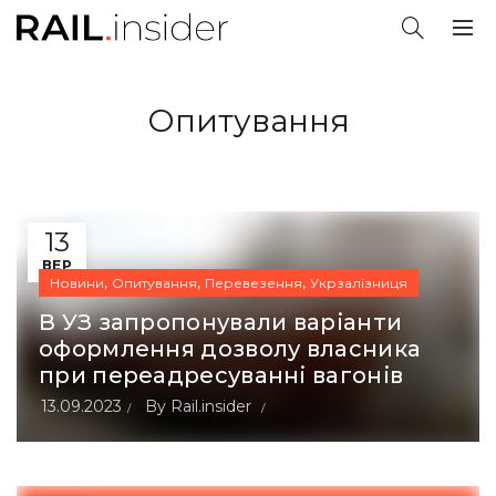
Опитування
13
ВЕР
,
,
,
Новини
Опитування
Перевезення
Укрзалізниця
В УЗ запропонували варіанти
оформлення дозволу власника
при переадресуванні вагонів
13.09.2023
By
Rail.insider