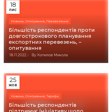
18
ЛИС
,
,
Новини
Опитування
Перевезення
Більшість респондентів проти
довгострокового планування
експортних перевезень, –
опитування
18.11.2022
By
Копилов Микола
25
ЖОВ
,
,
Новини
Опитування
Тарифи
Більшість респондентів
підтримує ініціативу щодо