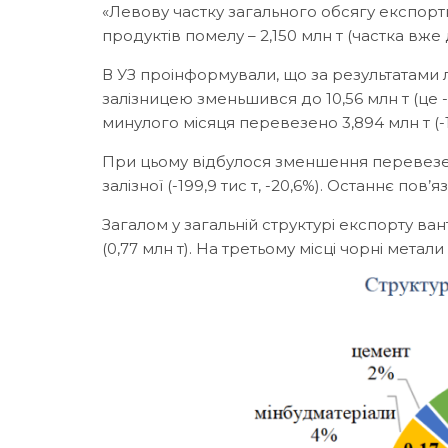
«Левову частку загального обсягу експорт
продуктів помелу – 2,150 млн т (частка вже 
В УЗ проінформували, що за результатами
залізницею зменьшився до 10,56 млн т (це -
минулого місяця перевезено 3,894 млн т (-1
При цьому відбулося зменшення перевезенн
залізної (-199,9 тис т, -20,6%). Останнє по
Загалом у загальній структурі експорту ван
(0,77 млн т). На третьому місці чорні метали