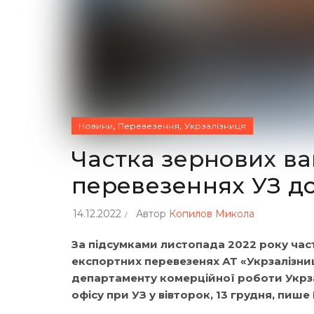
,
,
Новини
Перевезення
Укрзалізниця
Частка зернових ва
перевезеннях УЗ до
14.12.2022
Автор
Копилов Микола
За підсумками листопада 2022 року част
експортних перевезенях АТ «Укрзалізни
департаменту комерційної роботи Укрза
офісу при УЗ у вівторок, 13 грудня, пише R