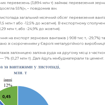
них перевезень (3,894 млн т) займає перевезення зерна
досягла 55%)», – повідомив він.
 листопада загальний місячний обсяг перевезення вант
1,5 млн т або -12,5% до жовтня). В експортному сполучен
,29 млн т, або -24,9% до жовтня).
я на експорт зернових вантажів (-908 тис т, -29,7%) т
в’язано зі скороченням у Європі металургійного виробницт
тажів залізницею залізна руда на другому місці з частк
 — 7% (0,27 млн т). Далі йдуть мінбудматеріали та цемент.