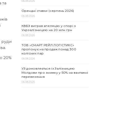
06.08.2026
 та
Орендні ставки (серпень 2026)
06.08.2026
ажів
і
КВБЗ виграв апеляцію у спорі з
Укрзалізницею на 20 млн грн
06.08.2026
а руди
ТОВ «СМАРТ РЕЙЛ ЛОГІСТИКС»
ва.
пропонує на продаж понад 300
колісних пар
ою 20%
06.08.2026
УЗ домовляється із Залізницею
Молдови про знижку у 50% на вантажні
перевезення
06.08.2026