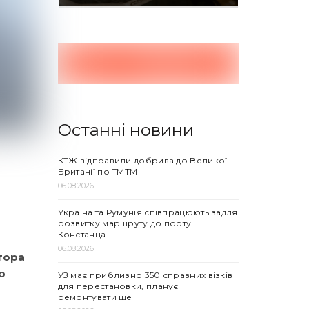
Останні новини
КТЖ відправили добрива до Великої
Британії по ТМТМ
06.08.2026
Україна та Румунія співпрацюють задля
розвитку маршруту до порту
Констанца
06.08.2026
тора
о
УЗ має приблизно 350 справних візків
для перестановки, планує
ремонтувати ще