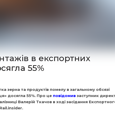
нтажів в експортних
сягла 55%
ка зерна та продуктів помелу в загальному обсязі
ця» досягла 55%. Про це
повідомив
заступник дирек
лізниці Валерій Ткачов в ході засідання Експортног
ail.insider.