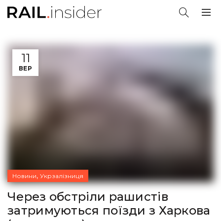
11
ВЕР
,
Новини
Укрзалізниця
Через обстріли рашистів
затримуються поїзди з Харкова