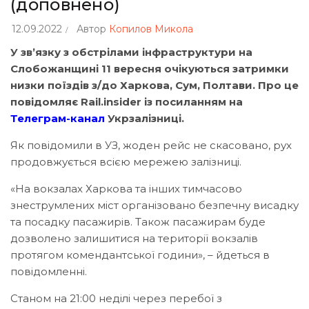
(доповнено)
12.09.2022
Автор
Копилов Микола
У зв’язку з обстрілами інфраструктури на
Слобожанщині 11 вересня очікуються затримки
низки поїздів з/до Харкова, Сум, Полтави. Про це
повідомляє Rail.insider із посиланням на
Телеграм-канал
Укрзалізниці.
Як повідомили в УЗ, жоден рейс не скасовано, рух
продовжується всією мережею залізниці.
«На вокзалах Харкова та інших тимчасово
знеструмлених міст організовано безпечну висадку
та посадку пасажирів. Також пасажирам буде
дозволено залишитися на території вокзалів
протягом комендантської години», – йдеться в
повідомленні.
Станом на 21:00 неділі через перебої з