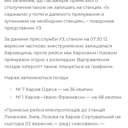
Він запевнив, що пасажирів приміського
сполучення також не залишать на станціях. «Їх
саджаємо у потяги далекого прямування із
зупинками на необхідних станціях», – повідомив
представник УЗ.
За даними пресслужби УЗ, станом на 07:30 12
вересня частково знеструмленою залишалася
Харківщина, проте рейси між Харковом і Києвом
прямували згідно з розкладом. Відправлення
поїздів Інтерсіті+ також планується за графіком.
Наразі запізнюються поїзди:
№ 7 Харків Одеса — на 36 хвилин;
№ 1 Харків—Івано-Франківськ — на 48 хвилин.
«Приміські рейси електропоїздів до станцій
Лихачове, Зміїв, Лозова та Харків-Сортувальний на
сьогодні (12 вересня, — ред.) скасовано», —