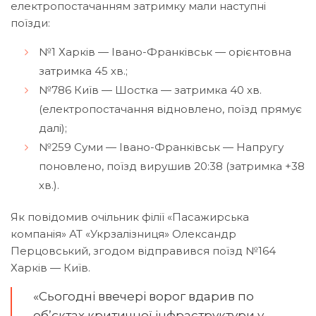
електропостачанням затримку мали наступні
поїзди:
№1 Харків — Івано-Франківськ — орієнтовна
затримка 45 хв.;
№786 Київ — Шостка — затримка 40 хв.
(електропостачання відновлено, поїзд прямує
далі);
№259 Суми — Івано-Франківськ — Напругу
поновлено, поїзд вирушив 20:38 (затримка +38
хв.).
Як повідомив очільник філії «Пасажирська
компанія» АТ «Укрзалізниця» Олександр
Перцовський, згодом відправився поїзд №164
Харків — Київ.
«Сьогодні ввечері ворог вдарив по
об’єктах критичної інфраструктури у