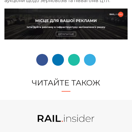
аукціони щодо зерновозів та піввагонів ЦТЛ.
ЧИТАЙТЕ ТАКОЖ