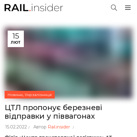
15
ЛЮТ
,
Новини
Укрзалізниця
ЦТЛ пропонує березневі
відправки у піввагонах
15.02.2022
Автор
Rail.insider