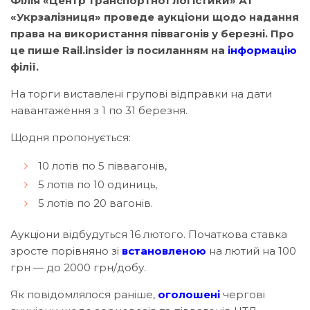
Філія «Центр транспортної логістики» АТ
«Укрзалізниця» проведе аукціони щодо надання
права на використання піввагонів у березні. Про
це пише Rail.insider із посиланням на
інформацію
філії.
На торги виставлені групові відправки на дати
навантаження з 1 по 31 березня.
Щодня пропонується:
10 лотів по 5 піввагонів,
5 лотів по 10 одиниць,
5 лотів по 20 вагонів.
Аукціони відбудуться 16 лютого. Початкова ставка
зросте порівняно зі
встановленою
на лютий на 100
грн — до 2000 грн/добу.
Як повідомлялося раніше,
оголошені
чергові