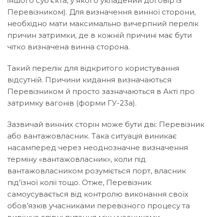
іншого суб’єкта, у якого укладений договір із
Перевізником). Для визначення винної сторони,
необхідно мати максимально вичерпний перелік
причин затримки, де в кожній причині має бути
чітко визначена винна сторона.
Такий перелік для відкритого користування
відсутній. Причини кидання визначаються
Перевізником й просто зазначаються в Акті про
затримку вагонів (форми ГУ-23а).
Зазвичай винних сторін може бути дві: Перевізник
або вантажовласник. Така ситуація виникає
насамперед через неоднозначне визначення
терміну «вантажовласник», коли під
вантажовласником розуміється порт, власник
під’їзної колії тощо. Отже, Перевізник
самоусувається від контролю виконання своїх
обов’язків учасниками перевізного процесу та