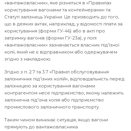
«вантажовласник», яке різниться в «Правилах
користування вагонами та контейнерами» та
Статуті залізниць України. Це призводить до того,
що в деяких актах, наприклад, у відомості плати за
користування (форми ГУ-46) або в акті про
затримку вагонів (форми ГУ-23а), у полі
«вантажовласник» зазначається власник під’їзної
колії, який не є відправником або одержувачем
згідно з накладною.
Згідно з п. 2.7 та 3.7 «Правил обслуговування
залізничних під’їзних колій», відповідальність перед
залізницею за користування вагонами
контрагентом несе підприємство, якому належить
залізнична під’їзна колія або підприємство
промислового залізничного транспорту.
Таким чином виникає ситуація, якщо вагони
прямують до вантажовласника