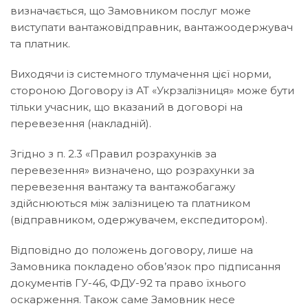
визначається, що Замовником послуг може
виступати вантажовідправник, вантажоодержувач
та платник.
Виходячи із системного тлумачення цієї норми,
стороною Договору із АТ «Укрзалізниця» може бути
тільки учасник, що вказаний в договорі на
перевезення (накладній).
Згідно з п. 2.3 «Правил розрахунків за
перевезення» визначено, що розрахунки за
перевезення вантажу та вантажобагажу
здійснюються між залізницею та платником
(відправником, одержувачем, експедитором).
Відповідно до положень договору, лише на
Замовника покладено обов’язок про підписання
документів ГУ-46, ФДУ-92 та право їхнього
оскарження. Також саме Замовник несе