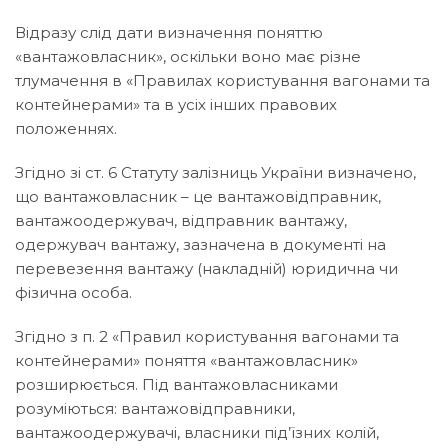
Відразу слід дати визначення поняттю
«вантажовласник», оскільки воно має різне
тлумачення в «Правилах користування вагонами та
контейнерами» та в усіх інших правових
положеннях.
Згідно зі ст. 6 Статуту залізниць України визначено,
що вантажовласник – це вантажовідправник,
вантажоодержувач, відправник вантажу,
одержувач вантажу, зазначена в документі на
перевезення вантажу (накладній) юридична чи
фізична особа.
Згідно з п. 2 «Правил користування вагонами та
контейнерами» поняття «вантажовласник»
розширюється. Під вантажовласниками
розуміються: вантажовідправники,
вантажоодержувачі, власники під’їзних колій,