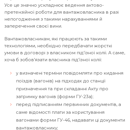
Усе це значно ускладнює ведення актово-
претензійної роботи для вантажовласника в разі
непогодження з такими нарахуваннями й
заперечення своєї вини.
Вантажовласникам, які працюють за такими
технологіями, необхідно передбачати жорсткі
умови в договорі з власником під’їзної колії. А саме,
хоча б зобов’язати власника під’їзної колії:
у визначені терміни повідомляти про кидання
поїздів (вагонів) на підходах до станції
призначення та при складанні Акту про
затримку вагонів (форми ГУ-23а);
перед підписанням первинних документів, а
саме відомості плати за користування
вагонами форми ГУ-46, надавати ці документи
вантажовласнику;