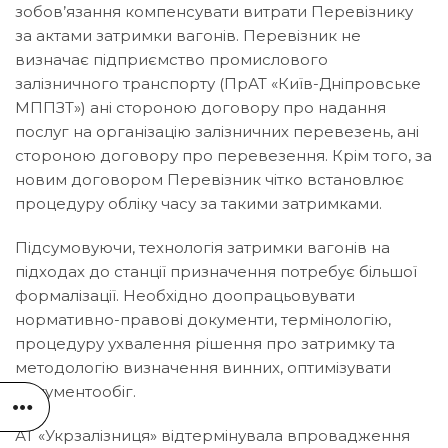
зобов’язання компенсувати витрати Перевізнику
за актами затримки вагонів. Перевізник не
визначає підприємство промислового
залізничного транспорту (ПрАТ «Київ-Дніпровське
МППЗТ») ані стороною договору про надання
послуг на організацію залізничних перевезень, ані
стороною договору про перевезення. Крім того, за
новим договором Перевізник чітко встановлює
процедуру обліку часу за такими затримками.
Підсумовуючи, технологія затримки вагонів на
підходах до станції призначення потребує більшої
формалізації. Необхідно доопрацьовувати
нормативно-правові документи, термінологію,
процедуру ухвалення рішення про затримку та
методологію визначення винних, оптимізувати
документообіг.
АТ «Укрзалізниця» відтермінувала впровадження