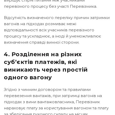
вирішує спірні питання між учасниками
перевізного процесу без участі Перевізника.
Відсутність визначеного переліку причин затримки
вагонів на підходах розмиває межі
відповідальності всіх учасників перевізного
процесу та ускладнює, а іноді й унеможливлює
визначення справді винної сторони.
4. Розділення на різних
суб’єктів платежів, які
виникають через простій
одного вагону
Згідно з чинним договором та правилами
перевезення вантажів, при затримці вагонів на
підходах з вини вантажовласника, Перевізник
нараховує плату за користування вагоном та плату
за зберігання рухомого складу на місцях