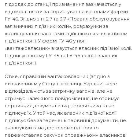
підходах до станції призначення зазначається у
відомості плати за користування вагонами форми
ГУ-46. Згідно з п. 2.7 та 3.7 «Правил обслуговування
залізничних під’їзних колій», розрахунки за
користування вагонами здійснюються власником
під’їзної колії. У формі ГУ-46 у полі
«вантажовласник» вказується власник під’їзної колії.
Підписує форму ГУ-45 та ГУ-46 також власник
під’їзної колії.
Отже, справжній вантажовласник (згідно з
визначенням у Статуті залізниць України) несе
відповідальність за затримку вагонів, але не
отримує належного повідомлення, не отримує
первинних документів від перевізника та не
підписує їх. У той час, як власник під’їзної колії
підписує без заперечень первинні документи, не
аналізуючи їх на достовірність і просто
перевиставляє рахунок справжньому власникові.