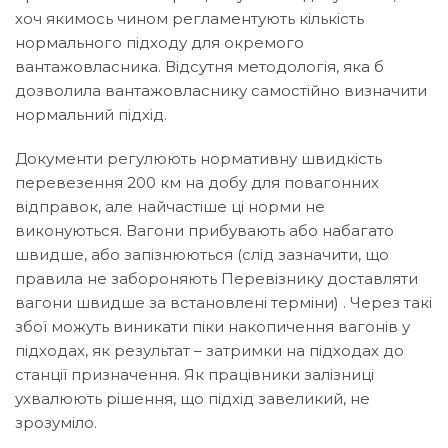
хоч якимось чином регламентують кількість
нормального підходу для окремого
вантажовласника. Відсутня методологія, яка б
дозволила вантажовласнику самостійно визначити
нормальний підхід.
Документи регулюють нормативну швидкість
перевезення 200 км на добу для повагонних
відправок, але найчастіше ці норми не
виконуються. Вагони прибувають або набагато
швидше, або запізнюються (слід зазначити, що
правила не забороняють Перевізнику доставляти
вагони швидше за встановлені терміни) . Через такі
збої можуть виникати піки накопичення вагонів у
підходах, як результат – затримки на підходах до
станції призначення. Як працівники залізниці
ухвалюють рішення, що підхід завеликий, не
зрозуміло.