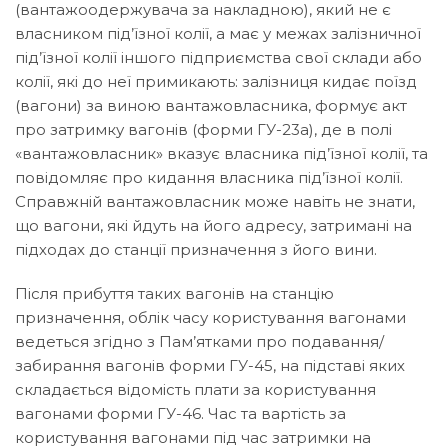
(вантажоодержувача за накладною), який не є
власником під’їзної колії, а має у межах залізничної
під’їзної колії іншого підприємства свої склади або
колії, які до неї примикають: залізниця кидає поїзд
(вагони) за виною вантажовласника, формує акт
про затримку вагонів (форми ГУ-23а), де в полі
«вантажовласник» вказує власника під’їзної колії, та
повідомляє про кидання власника під’їзної колії.
Справжній вантажовласник може навіть не знати,
що вагони, які йдуть на його адресу, затримані на
підходах до станції призначення з його вини.
Після прибуття таких вагонів на станцію
призначення, облік часу користування вагонами
ведеться згідно з Пам’ятками про подавання/
забирання вагонів форми ГУ-45, на підставі яких
складається відомість плати за користування
вагонами форми ГУ-46. Час та вартість за
користування вагонами під час затримки на