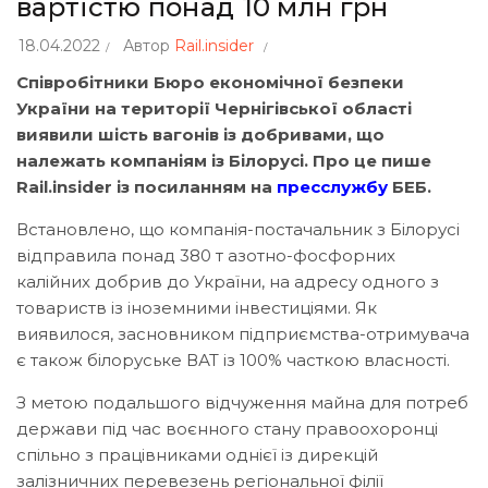
вартістю понад 10 млн грн
18.04.2022
Автор
Rail.insider
Співробітники Бюро економічної безпеки
України на території Чернігівської області
виявили шість вагонів із добривами, що
належать компаніям із Білорусі. Про це пише
Rail.insider із посиланням на
пресслужбу
БЕБ.
Встановлено, що компанія-постачальник з Білорусі
відправила понад 380 т азотно-фосфорних
калійних добрив до України, на адресу одного з
товариств із іноземними інвестиціями. Як
виявилося, засновником підприємства-отримувача
є також білоруське ВАТ із 100% часткою власності.
З метою подальшого відчуження майна для потреб
держави під час воєнного стану правоохоронці
спільно з працівниками однієї із дирекцій
залізничних перевезень регіональної філії