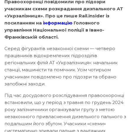
Правоохоронці повідомили про підозри
учасникам схеми розкрадання дизпального АТ
«Укрзалізниця». Про це пише Rail.insider із
посиланням на
інформацію
Головного
управління Національної поліції в Івано-
Франківській області.
Серед фігурантів незаконної схеми — четверо
працівників відокремлених підрозділів
регіональних філій АТ «Укрзалізниця»: начальник
станції, машиністи та помічник. Усім чотирьом
учасникам повідомлено про підозри та обрано
запобіжні заходи.
Під час досудового розслідування правоохоронці
встановили, що у період з травня по грудень 2024
року залізничники організували групу з метою
незаконного привласнення дизельного пального з
подальшим його збутом. Учасники «схеми»
систематично зливали пальне з вантажних