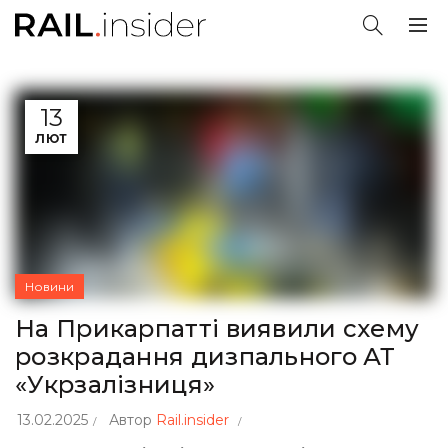
13
ЛЮТ
Новини
На Прикарпатті виявили схему
розкрадання дизпального АТ
«Укрзалізниця»
13.02.2025
Автор
Rail.insider