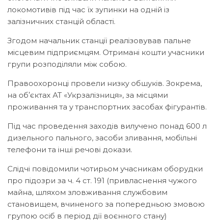
локомотивів під час їх зупинки на одній із
залізничних станцій області.
Згодом начальник станції реалізовував пальне
місцевим підприємцям. Отримані кошти учасники
групи розподіляли між собою.
Правоохоронці провели низку обшуків. Зокрема,
на обʼєктах АТ «Укрзалізниця», за місцями
проживання та у транспортних засобах фігурантів.
Під час проведення заходів вилучено понад 600 л
дизельного пального, засоби зливання, мобільні
телефони та інші речові докази.
Слідчі повідомили чотирьом учасникам оборудки
про підозри за ч. 4 ст. 191 (привласнення чужого
майна, шляхом зловживання службовим
становищем, вчиненого за попередньою змовою
групою осіб в період дії воєнного стану)