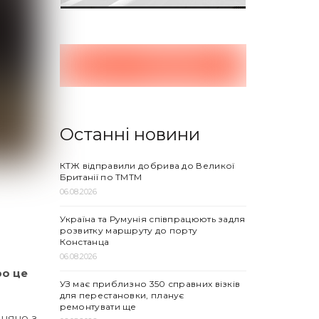
Останні новини
КТЖ відправили добрива до Великої
Британії по ТМТМ
06.08.2026
Україна та Румунія співпрацюють задля
розвитку маршруту до порту
Констанца
06.08.2026
ро це
УЗ має приблизно 350 справних візків
для перестановки, планує
ремонтувати ще
вняно з