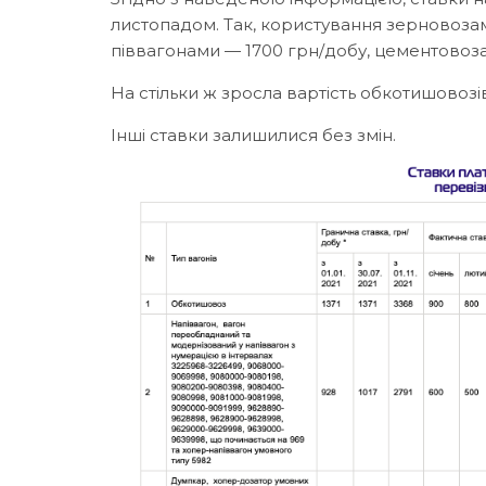
листопадом. Так, користування зерновозам
піввагонами — 1700 грн/добу, цементовоза
На стільки ж зросла вартість обкотишовозів
Інші ставки залишилися без змін.