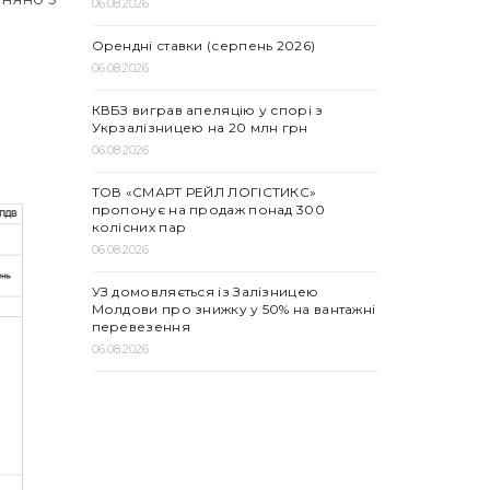
06.08.2026
Орендні ставки (серпень 2026)
06.08.2026
КВБЗ виграв апеляцію у спорі з
Укрзалізницею на 20 млн грн
06.08.2026
ТОВ «СМАРТ РЕЙЛ ЛОГІСТИКС»
пропонує на продаж понад 300
колісних пар
06.08.2026
УЗ домовляється із Залізницею
Молдови про знижку у 50% на вантажні
перевезення
06.08.2026