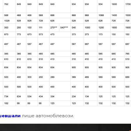
шевшали
лише автомобілевози.