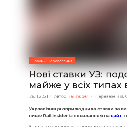
,
Новини
Перевезення
Нові ставки УЗ: по
майже у всіх типах 
26.11.2021
Автор
Rail.insider
Перевезення
,
Укрзалізниця оприлюднила ставки за вик
пише Rail.insider із посиланням на
сайт
т
Згідно з наведеною інформацією, ставки н