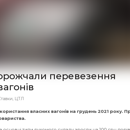
дорожчали перевезення
вагонів
Ставки
,
ЦТЛ
ористання власних вагонів на грудень 2021 року. П
овариства.
а основні типи рухомого складу зросли на 100 грн порі