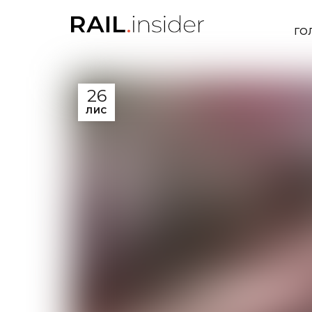
ГО
26
ЛИС