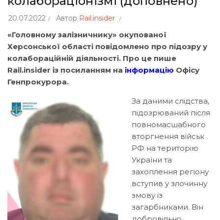
колабораціонізмі (доповнено)
20.07.2022
Автор
Rail.insider
«Головному залізничнику» окупованої
Херсонської області повідомлено про підозру у
колабораційній діяльності. Про це пише
Rail.insider із посиланням на
інформацію
Офісу
Генпрокурора.
За даними слідства,
підозрюваний після
повномасшабного
вторгнення військ
РФ на територію
України та
захоплення регіону
вступив у злочинну
змову із
загарбниками. Він
добровільно