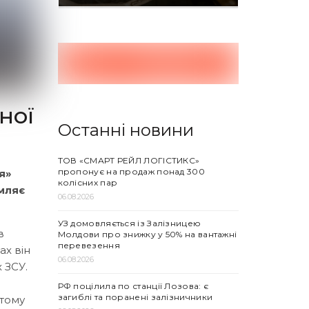
ної
Останні новини
ТОВ «СМАРТ РЕЙЛ ЛОГІСТИКС»
пропонує на продаж понад 300
я»
колісних пар
мляє
06.08.2026
УЗ домовляється із Залізницею
в
Молдови про знижку у 50% на вантажні
перевезення
ах він
06.08.2026
 ЗСУ.
РФ поцілила по станції Лозова: є
загиблі та поранені залізничники
ютому