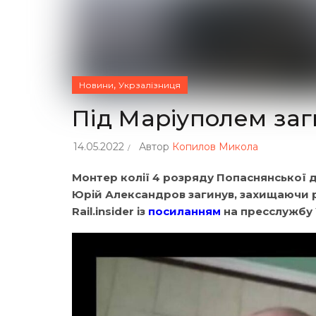
,
Новини
Укрзалізниця
Під Маріуполем заг
14.05.2022
Автор
Копилов Микола
Монтер колії 4 розряду Попаснянської ди
Юрій Александров загинув, захищаючи р
Rail.insider із
посиланням
на пресслужбу 