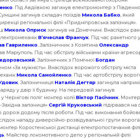
ценко
. Під Авдіївкою загинув електромонтер з Південно
 Сумщині загинув складач поїздів
Микола Бабко
, який
ирекції регіональної філії «Придніпровська залізниця».
ці
Микола
Оприск
загинув на Донеччині. Внаслідок ра
 електромеханік
В’ячеслав Франчук
. Під час ракетного 
ав Гавриленко
. Залізничник з Козятина
Олександр
в Маріуполь. Під час обстрілу військами країни-агресо
едоровський
. Залізничник з Помічної
Богдан
м «За мужність». Внаслідок ворожого обстрілу міста
механік
Микола Самойленко
. Під час артобстрілу воро
 Удовик
. Залізничниця
Наталія Дегтяр
загинула наприкі
ряду у двір її будинку. На передовій загинув
в у Чернігові поліг монтер колії
Віктор Пасічник
. Монтер
о-Західна залізниця»
Сергій Круковський
підірвався на о
 дорозі додому після роботи. Під час виконання бойов
аслідок нападу диверсійно-розвідувальної групи ворога
монтер Коростенської дистанції електропостачання філі
ць
. Майстер локомотивного депо у регіональній філії