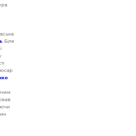
ера
овська
а
.
Біля
ї
у
ті
слюсар
нко
чині
ював
аючи
шин