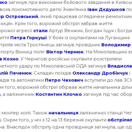
нко
загинув при виконанні бойового завдання в Київсь
ровоза локомотивного депо Знам’янка
Іван Дєдушков
по
р Островський
, який працював оглядачем-ремонтни
ізниця». Крім того, ворожий обстріл забрав життя
орожої агресії
стали
Артур Венжик, Богдан Іщук і Богд
життя
Петра Горкуші
. У боях із окупантами на Луганщині
стрілів міста Тростянець загинув провідник
Володимир
порту Вінниці поліг
Віктор Чернюк
. На Миколаївщині з
в Кохно
. У Чернігові російські окупанти розстріляли
акетного удару по Миколаївській ОДА загинув
Владисла
алій Печенюк
. Складач поїздів
Олександр Дробінчук
і
адів та автоматики
Петро Чехович
вступили до лав ЗСУ
м того, ворожий обстріл обірвав життя начальника діль
а
, а залізничник
Костянтин Клочко
загинув під час обо
в
монтер колії. Також
начальниця
залізничної станції Че
. Окрім того, у ніч з 12 на 13 березня окупанти
обстріля
а. Внаслідок обстрілу одна провідниця загинула, ще о