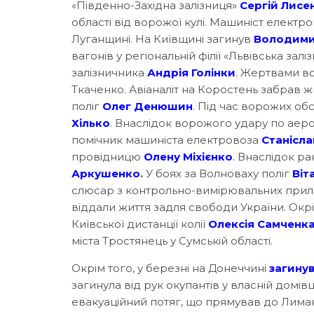
«Південно-Західна залізниця»
Сергій Лисе
області від ворожої кулі. Машиніст елект
Луганщині. На Київщині загинув
Володими
вагонів у регіональній філії «Львівська зал
залізничника
Андрія Голінки
. Жертвами в
Ткаченко. Авіаналіт на Коростень забрав 
поліг
Олег Денюшин
. Під час ворожих об
Хілько
. Внаслідок ворожого удару по аеро
помічник машиніста електровоза
Станісла
провідницю
Олену Міхієнко
. Внаслідок р
Аркушенко
.
У боях за Волноваху поліг
Віт
слюсар з контрольно-вимірювальних прил
віддали життя задля свободи України. Окрі
Київської дистанції колії
Олексія Самченк
міста Тростянець у Сумській області.
Окрім того, у березні на Донеччині
загину
загинула від рук окупантів у власній домівці
евакуаційний потяг, що прямував до Лиман