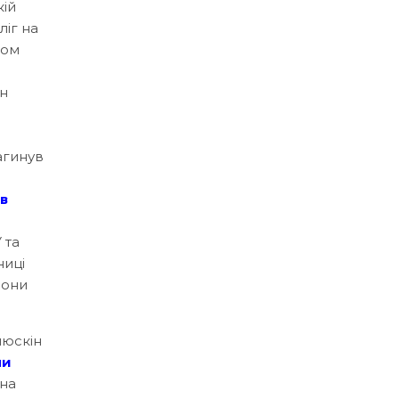
кій
ліг на
ком
ан
агинув
в
 та
ниці
рони
люскін
ли
дна