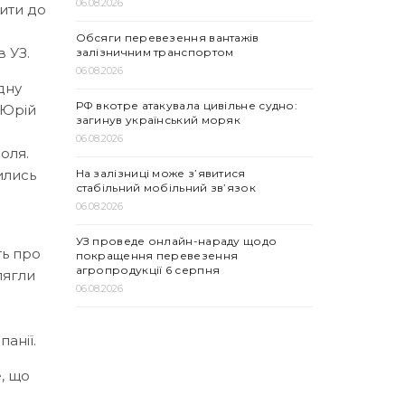
06.08.2026
пити до
Обсяги перевезення вантажів
 УЗ.
залізничним транспортом
06.08.2026
дну
РФ вкотре атакувала цивільне судно:
, Юрій
загинув український моряк
06.08.2026
оля.
На залізниці може з’явитися
ились
стабільний мобільний зв’язок
06.08.2026
УЗ проведе онлайн-нараду щодо
ть про
покращення перевезення
агропродукції 6 серпня
лягли
06.08.2026
анії.
, що