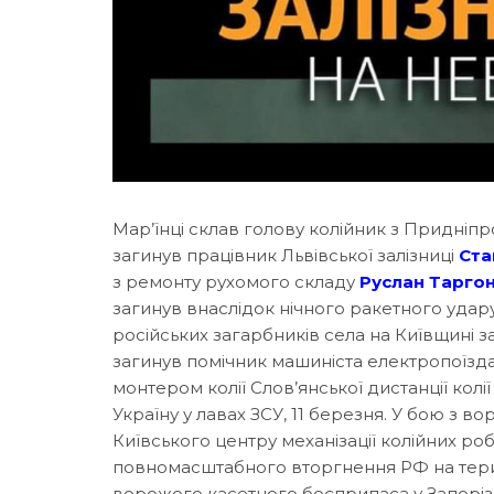
Мар’їнці склав голову колійник з Придніпр
загинув працівник Львівської залізниці
Ста
з ремонту рухомого складу
Руслан Тарго
загинув внаслідок нічного ракетного удару
російських загарбників села на Київщині 
загинув помічник машиніста електропоїзд
монтером колії Слов’янської дистанції колі
Україну у лавах ЗСУ, 11 березня. У бою з 
Київського центру механізації колійних роб
повномасштабного вторгнення РФ на тери
ворожого касетного боєприпаса у Запорізь