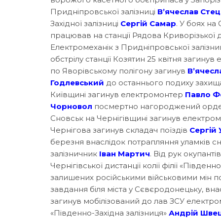
Придніпровської залізниці
В’ячеслав Сте
Західної залізниці
Сергій Самар
. У боях на
працював на станції Рядова Криворізької д
Електромеханік з Придніпровської залізни
обстрілу станції Козятин 25 квітня загинув
по Яворівському полігону загинув
В’ячесл
Годлевський
до останнього подиху захища
Київщині загинув електромонтер
Павло Ф
Чорновол
посмертно нагороджений ордено
Сновськ на Чернігівщині загинув електро
Чернігова загинув складач поїздів
Сергій
березня внаслідок потрапляння уламків сна
залізничник
Іван Мартич
. Від рук окупанті
Чернігівської дистанції колії філії «Південн
залишених російськими військовими мін по
завдання біля міста у Сєвєродонецьку, вн
загинув мобілізований до лав ЗСУ електро
«Південно-Західна залізниця»
Андрій Шве