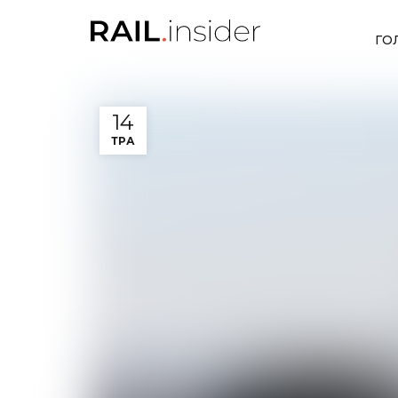
ГО
14
ТРА