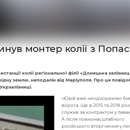
инув монтер колії з Попас
станції колії регіональної філії «Донецька залізниц
ідну землю, неподалік від Маріуполя. Про це повідо
Укрзалізниці.
«Юрій вже неодноразово би
ворога. Ще в 2015 та 2018 рок
служив за контрактом у лавах
А після повномасштабного
російського вторгнення у л