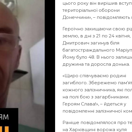
цього року він вирішив всту
територіальної оборони
Донеччини», – повідомляють в
Героїчно захищаючи свою рі
землю, в дні з 21 по 24 квітня
Дмитрович загинув біля
багатостраждального Маріуп
Йому було 48. В нього залиш
дружина та доросла донька.
«Щиро співчуваємо родині
загиблого. Збережемо пам’я
кожного залізничника, які по
на полі бою з загарбниками.
Героям Слава!», – йдеться у
повідомленні залізничної комп
Раніше повідомлялося про те
на Харківщині ворожа куля