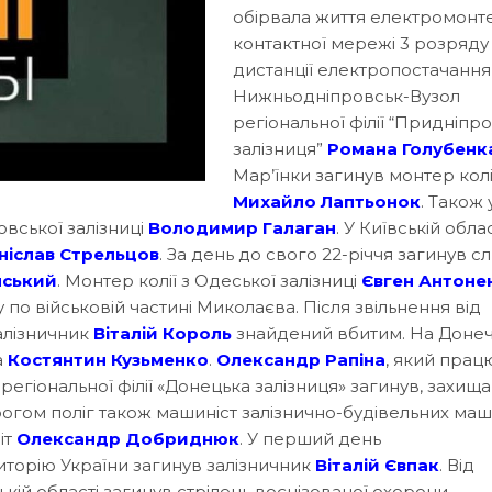
обірвала життя електромонт
контактної мережі 3 розряду
дистанції електропостачання
Нижньодніпровськ-Вузол
регіональної філії “Придніпр
залізниця”
Романа Голубенк
Мар’їнки загинув монтер колі
Михайло Лаптьонок
. Також 
овської залізниці
Володимир Галаган
. У Київській облас
ніслав Стрельцов
. За день до свого 22-річчя загинув 
нський
. Монтер колії з Одеської залізниці
Євген Антоне
 по військовій частині Миколаєва. Після звільнення від
залізничник
Віталій Король
знайдений вбитим. На Донеч
а
Костянтин Кузьменко
.
Олександр Рапіна
, який прац
ї регіональної філії «Донецька залізниця» загинув, захищ
ворогом поліг також машиніст залізнично-будівельних ма
іт
Олександр Добриднюк
. У перший день
торію України загинув залізничник
Віталій Євпак
. Від
кій області загинув стрілець воєнізованої охорони