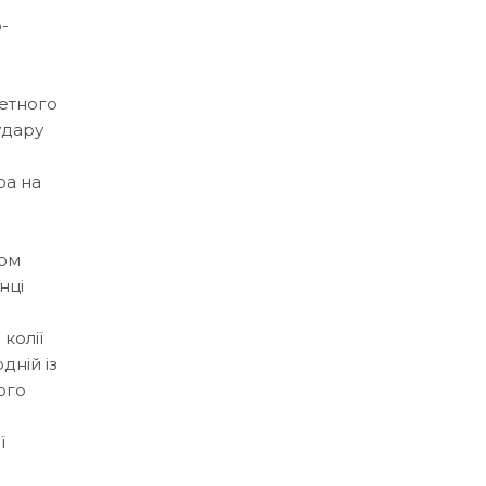
-
кетного
удару
ра на
гом
нці
 колії
дній із
ого
ї