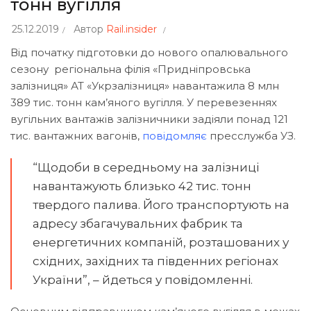
тонн вугілля
25.12.2019
Автор
Rail.insider
Від початку підготовки до нового опалювального
сезону регіональна філія «Придніпровська
залізниця» АТ «Укрзалізниця» навантажила 8 млн
389 тис. тонн кам’яного вугілля. У перевезеннях
вугільних вантажів залізничники задіяли понад 121
тис. вантажних вагонів,
повідомляє
пресслужба УЗ.
“Щодоби в середньому на залізниці
навантажують близько 42 тис. тонн
твердого палива. Його транспортують на
адресу збагачувальних фабрик та
енергетичних компаній, розташованих у
східних, західних та південних регіонах
України”, – йдеться у повідомленні.