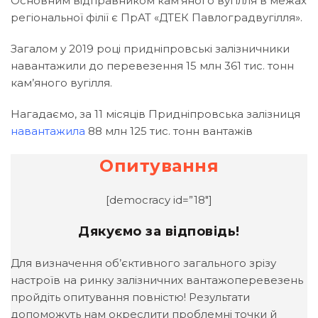
Основним відправником кам’яного вугілля в межах
регіональної філії є ПрАТ «ДТЕК Павлоградвугілля».
Загалом у 2019 році придніпровські залізничники
навантажили до перевезення 15 млн 361 тис. тонн
кам’яного вугілля.
Нагадаємо, за 11 місяців Придніпровська залізниця
навантажила
88 млн 125 тис. тонн вантажів
Опитування
[democracy id=”18″]
Дякуємо за відповідь!
Для визначення об’єктивного загального зрізу
настроїв на ринку залізничних вантажоперевезень
пройдіть опитування повністю! Результати
допоможуть нам окреслити проблемні точки й