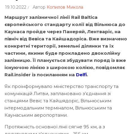
19.10.2022
Автор
Копилов Микола
Маршрут залізничної лінії Rail Baltica
європейського стандарту колії від Вільнюса до
Каунаса пройде через Панеряй, Лентваріс, на
північ від Вевіса та Кайшадоріса. Вже визначено
конкретні території, земельні ділянки та їх
частини, якими буде прокладено двоколійну
залізницю. Її планується збудувати поряд із вже
існуючою лінією з широкою колією, повідомляє
Rail.insider із посиланням на
Delfi
.
Як проінформувало міністерство транспорту та
комунікацій Литви, заплановано з’єднання зі
станціями Вевіс та Кайшядоріс, Вільнюським
інтермодальним терміналом, Вільнюським та
Каунаським аеропортами.
Протяжність основної лінії сягне 95 км, а з
додатковими з’єднаннями – 156 км.