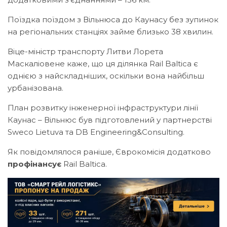
Поїздка поїздом з Вільнюса до Каунасу без зупинок
на регіональних станціях займе близько 38 хвилин.
Віце-міністр транспорту Литви Лорета
Маскаліовене каже, що ця ділянка Rail Baltica є
однією з найскладніших, оскільки вона найбільш
урбанізована.
План розвитку інженерної інфраструктури лінії
Каунас – Вільнюс був підготовлений у партнерстві
Sweco Lietuva та DB Engineering&Consulting.
Як повідомлялося раніше, Єврокомісія додатково
профінансує
Rail Baltica.