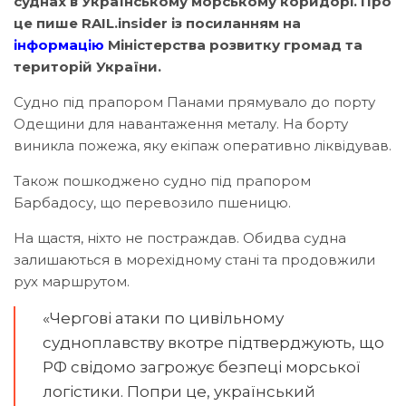
суднах в Українському морському коридорі. Про
це пише RAIL.insider із посиланням на
інформацію
Міністерства розвитку громад та
територій України.
Судно під прапором Панами прямувало до порту
Одещини для навантаження металу. На борту
виникла пожежа, яку екіпаж оперативно ліквідував.
Також пошкоджено судно під прапором
Барбадосу, що перевозило пшеницю.
На щастя, ніхто не постраждав. Обидва судна
залишаються в морехідному стані та продовжили
рух маршрутом.
«Чергові атаки по цивільному
судноплавству вкотре підтверджують, що
РФ свідомо загрожує безпеці морської
логістики. Попри це, український