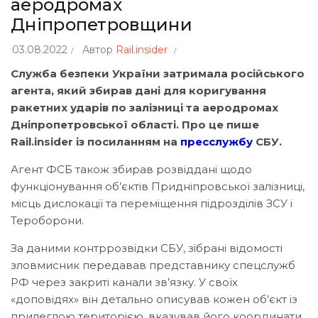
аеродромах
Дніпропетровщини
03.08.2022
Автор
Rail.insider
Служба безпеки України затримала російського
агента, який збирав дані для коригування
ракетних ударів по залізниці та аеродромах
Дніпропетровської області. Про це пише
Rail.insider із посиланням на
пресслужбу
СБУ.
Агент ФСБ також збирав розвіддані щодо
функціонування об’єктів Придніпровської залізниці,
місць дислокації та переміщення підрозділів ЗСУ і
Тероборони.
За даними контррозвідки СБУ, зібрані відомості
зловмисник передавав представнику спецслужб
РФ через закриті канали зв’язку. У своїх
«доповідях» він детально описував кожен об’єкт із
прилеглою територією, вказував його координати