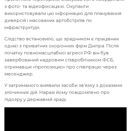
з фото- та відеофіксацією. Окупанти
використовували цю інформацію для планування
диверсій і масованих артобстрілів по
інфраструктурі.
Слідство встановило, що зрадником є працівник
однієї з приватних охоронних фірм Дніпра. Після
початку повномасштабної агресії РФ він був
завербований кадровим співробітником ФСБ,
отримавши «пропозицію» про співпрацю через
месенджер.
У затриманого виявили засоби зв’язку з доказами
злочинних дій. Наразі йому повідомлено про
підозру у державній зраді.