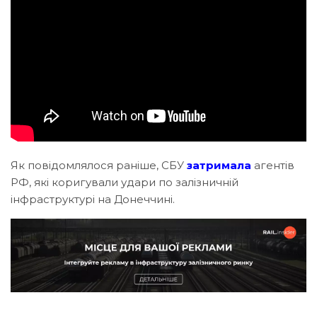
Як повідомлялося раніше, СБУ
затримала
агентів
РФ, які коригували удари по залізничній
інфраструктурі на Донеччині.