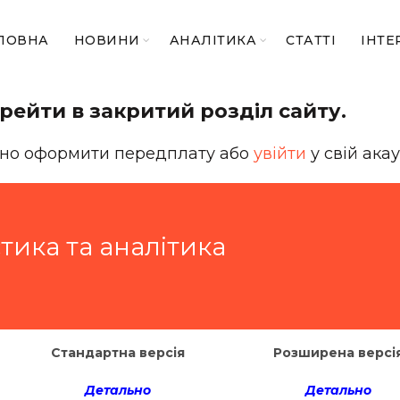
ЛОВНА
НОВИНИ
АНАЛІТИКА
СТАТТІ
ІНТЕ
рейти в закритий розділ сайту.
бно оформити передплату або
увійти
у свій акау
тика та аналітика
Стандартна версія
Розширена версі
Детально
Детально