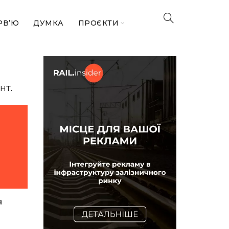
РВ’Ю
ДУМКА
ПРОЄКТИ
нт.
я