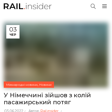
03
ЧЕР
,
Міжнародні новини
Новини
У Німеччині зійшов з колій
пасажирський потяг
03.06.2022
Автор
Rail.insider