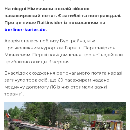
На півдні Німеччини з колій зійшов
пасажирський потяг. Є загиблі та постраждалі.
Про це пише Rail.insider із посиланням на
berliner-kurier.de
.
Аварія сталася поблизу Бурграйна, між
гірськолижним курортом Гарміш-Партенкірхен і
Мюнхеном. Перші повідомлення про неї надійшли
приблизно опівдні 3 червня.
Внаслідок сходження регіонального потяга наразі
загинуло троє осіб, ще 60 пасажирам надано
медичну допомогу (16 із них отримали важкі
травми).