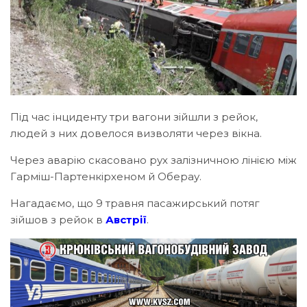
Під час інциденту три вагони зійшли з рейок,
людей з них довелося визволяти через вікна.
Через аварію скасовано рух залізничною лінією між
Гарміш-Партенкірхеном й Оберау.
Нагадаємо, що 9 травня пасажирський потяг
зійшов з рейок в
Австрії
.