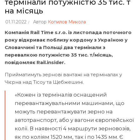
термінали потужністю 35 тис. т
на місяць
01.11.2022
Автор
Копилов Микола
Компанія Rail Time s.r.o. із листопада поточного
року відкриває поблизу кордону з Україною у
Словаччині та Польщі два термінали з
перевалкою потужністю 35 тис. т/місяць,
повідомляє Rail.insider.
Прийматимуть зернові вантажі на терміналах у
Чієрна над Тісоу та Щебжешині.
«Кожен із терміналів оснащений
перевантажувальними машинами, що
можуть перевантажувати зерно на
автотранспорт, або у вагони європейської
колії. В наявності 4 маршрути зерновозів,
як по коліям 1520 мм, так і по 1435 мм. Є