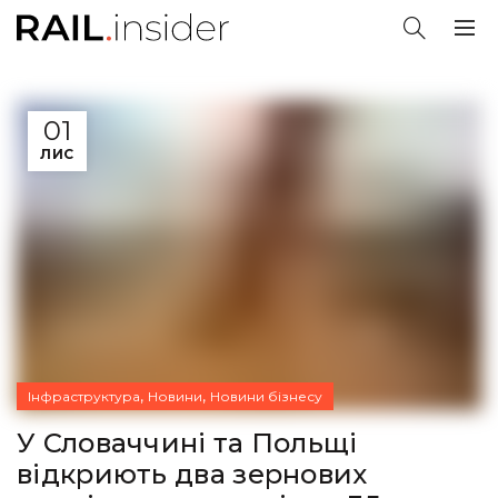
01
ЛИС
,
,
Інфраструктура
Новини
Новини бізнесу
У Словаччині та Польщі
відкриють два зернових