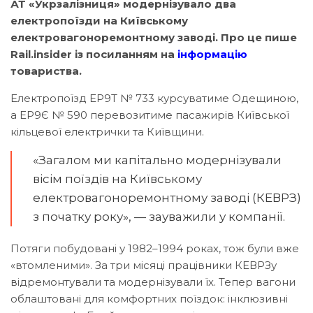
АТ «Укрзалізниця» модернізувало два
електропоїзди на Київському
електровагоноремонтному заводі. Про це пише
Rail.insider із посиланням на
інформацію
товариства.
Електропоїзд ЕР9Т № 733 курсуватиме Одещиною,
а ЕР9Є № 590 перевозитиме пасажирів Київської
кільцевої електрички та Київщини.
«Загалом ми капітально модернізували
вісім поїздів на Київському
електровагоноремонтному заводі (КЕВРЗ)
з початку року», — зауважили у компанії.
Потяги побудовані у 1982–1994 роках, тож були вже
«втомленими». За три місяці працівники КЕВРЗу
відремонтували та модернізували їх. Тепер вагони
облаштовані для комфортних поїздок: інклюзивні