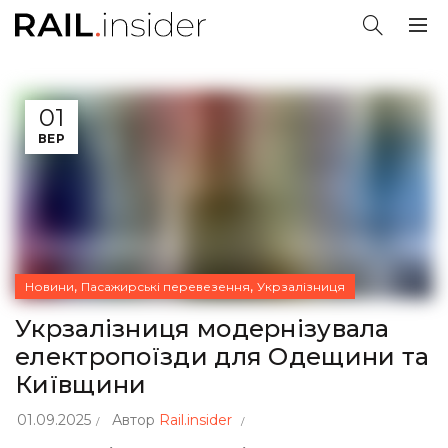
01
ВЕР
,
,
Новини
Пасажирські перевезення
Укрзалізниця
Укрзалізниця модернізувала
електропоїзди для Одещини та
Київщини
01.09.2025
Автор
Rail.insider