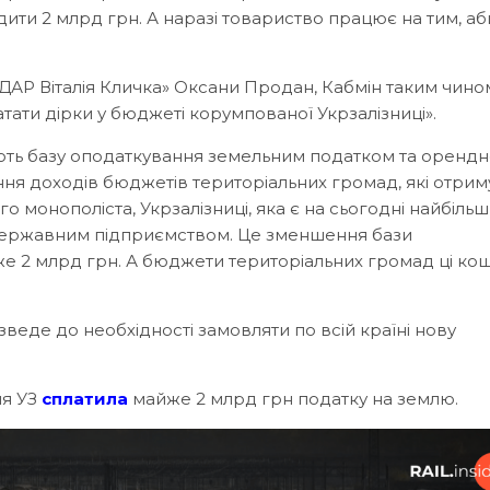
ти 2 млрд грн. А наразі товариство працює на тим, аб
УДАР Віталія Кличка» Оксани Продан, Кабмін таким чино
ати дірки у бюджеті корумпованої Укрзалізниці».
ують базу оподаткування земельним податком та оренд
ня доходів бюджетів територіальних громад, які отрим
о монополіста, Укрзалізниці, яка є на сьогодні найбільш
державним підприємством. Це зменшення бази
е 2 млрд грн. А бюджети територіальних громад ці ко
изведе до необхідності замовляти по всій країні нову
чя УЗ
сплатила
майже 2 млрд грн податку на землю.