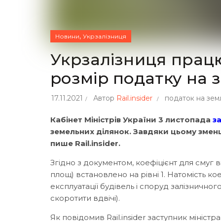
,
Новини
Укрзалізниця
Укрзалізниця працю
розмір податку на 
17.11.2021
Автор
Rail.insider
податок на зе
Кабінет Міністрів України 3 листопада
з
земельних ділянок. Завдяки цьому змен
пише Rail.insider.
Згідно з документом, коефіцієнт для смуг 
площ) встановлено на рівні 1. Натомість к
експлуатації будівель і споруд залізнично
скоротити вдвічі).
Як повідомив Rail.insider заступник мініст