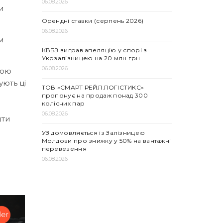
06.08.2026
и
Орендні ставки (серпень 2026)
06.08.2026
м
КВБЗ виграв апеляцію у спорі з
Укрзалізницею на 20 млн грн
06.08.2026
ною
ують ці
ТОВ «СМАРТ РЕЙЛ ЛОГІСТИКС»
пропонує на продаж понад 300
колісних пар
06.08.2026
шти
УЗ домовляється із Залізницею
Молдови про знижку у 50% на вантажні
перевезення
06.08.2026