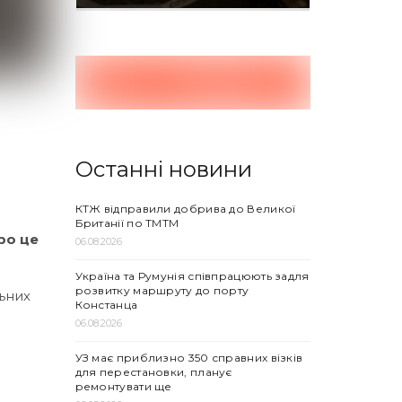
и
Останні новини
КТЖ відправили добрива до Великої
Британії по ТМТМ
ро це
06.08.2026
Україна та Румунія співпрацюють задля
розвитку маршруту до порту
льних
Констанца
06.08.2026
УЗ має приблизно 350 справних візків
для перестановки, планує
ремонтувати ще