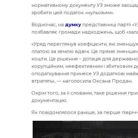
нормативному документу УЗ зможе заощади
зробити цей податок «нульовим».
Водночас, на
думку
представниці партії «
позбавляє громади надходжень, щоб «залат
«Уряд переглянув коефіцієнти, які зменш
платою за землю вдвічі. Це пряме зменшен
кошти. Це рішення – дотація для державног
корупційним, неефективним і збитковим 
оподаткування принесе УЗ додаткові майж
втратять», — наголосила Оксана Продан.
Окрім того, за її словами, таке рішення пр
документацію.
Як повідомлялося раніше, за перше півріч