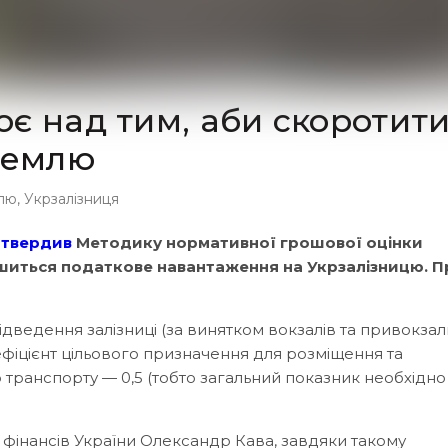
є над тим, аби скоротит
землю
млю
,
Укрзалізниця
атвердив
Методику нормативної грошової оцінки
шиться податкове навантаження на Укрзалізницю. П
відведення залізниці (за винятком вокзалів та привокза
оефіцієнт цільового призначення для розміщення та
го транспорту — 0,5 (тобто загальний показник необхідно
ра фінансів України Олександр Кава, завдяки такому