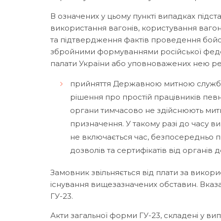
В означених у цьому пункті випадках підст
використання вагонів, користування ваго
та підтвердження фактів проведення бойов
збройними формуваннями російської федер
палати України або уповноважених нею ре
прийняття Державною митною службо
рішення про простій працівників певни
органи тимчасово не здійснюють митн
призначення. У такому разі до часу 
не включається час, безпосередньо 
дозволів та сертифікатів від органів
Замовник звільняється від плати за викор
існування вищезазначених обставин. Вказ
ГУ-23.
Акти загальної форми ГУ-23, складені у ви