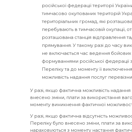
російської федерації території Україн
тимчасово окупованих територій Укра
територіальних громад, які розташова
перебувають в тимчасовій окупації, от
розташована станція відправлення та/
прямування. У такому разі до часу в
не включається час ведення бойових д
формуваннями російської федерації з
Переліку та до моменту її виключення
можливість надання послуг перевізн
У разі, якщо фактична можливість надання
внесено зміни, плати за використання ваг
моменту виникнення фактичної можливості
У разі, якщо фактична відсутність можливо
Переліку було внесено зміни, плати за ви
нараховуються з моменту настання фактичн