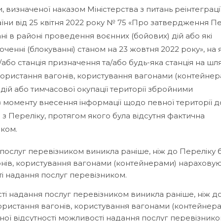
и, визначеної наказом Міністерства з питань реінтеграці
їни від 25 квітня 2022 року № 75 «Про затвердження П
ні в районі проведення воєнних (бойових) дій або які
оченні (блокуванні) станом на 23 жовтня 2022 року», на 
або станція призначення та/або будь-яка станція на шл
икористання вагонів, користування вагонами (контейнер
ій або тимчасової окупації території збройними
 моменту внесення інформації щодо певної території д
 з Переліку, протягом якого була відсутня фактична
иком.
 послуг перевізником виникла раніше, ніж до Переліку 
онів, користування вагонами (контейнерами) нараховую
 надання послуг перевізником.
сті надання послуг перевізником виникла раніше, ніж д
користання вагонів, користування вагонами (контейнер
ої відсутності можливості надання послуг перевізнико