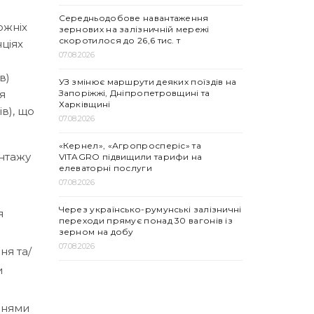
Середньодобове навантаження
ожніх
зернових на залізничній мережі
скоротилося до 26,6 тис. т
ціях
07.08.2026
в)
УЗ змінює маршрути деяких поїздів на
Запоріжжі, Дніпропетровщині та
я
Харківщині
в), що
07.08.2026
«Кернел», «Агропросперіс» та
нтажу
VITAGRO підвищили тарифи на
елеваторні послуги
07.08.2026
Через українсько-румунські залізничні
я
переходи прямує понад 30 вагонів із
зерном на добу
07.08.2026
ня та/
и
ннями