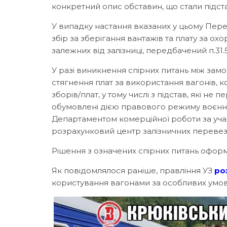
конкретний опис обставин, що стали підст
У випадку настання вказаних у цьому Пере
збір за зберігання вантажів та плату за ох
залежних від залізниці, передбачений п.31.5.
У разі виникнення спірних питань між зам
стягнення плат за використання вагонів, 
зборів/плат, у тому числі з підстав, які не
обумовлені дією правового режиму воєнног
Департаментом комерційної роботи за участ
розрахунковий центр залізничних перевез
Рішення з означених спірних питань офо
Як повідомлялося раніше, правління УЗ
ро
користування вагонами за особливих умов