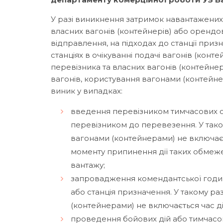
У разі виникнення затримок навантажених в
власних вагонів (контейнерів) або орендов
відправлення, на підходах до станції призн
станціях в очікуванні подачі вагонів (контей
перевізника та власних вагонів (контейнері
вагонів, користування вагонами (контейне
виник у випадках:
введення перевізником тимчасових о
перевізником до перевезення. У тако
вагонами (контейнерами) не включає
моменту припинення дії таких обмеж
вантажу;
запровадження комендантської години 
або станція призначення. У такому ра
(контейнерами) не включається час ді
проведення бойових дій або тимчасов