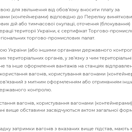
авою для звільнення від обов’язку вносити плату за
нами (контейнерами) відповідно до Переліку виняткови
их дій або тимчасової окупації, оточення (блокування)
ації території України, є сертифікат Торгово-промисл
гіональних торгово-промислових палат.
ю України (або іншими органами державного контро
х територіальних органів, у зв’язку з чим територіальні
е та інше оформлення вантажів на станціях відправлен
використання вагонів, користування вагонами (контейне
пов’язаний з митним оформленням або отриманням інш
 державного контролю.
истання вагонів, користування вагонами (контейнерами)
ані вище обставини засвідчуються актом загальної фор
падку затримки вагонів з вказаних вище підстав, мають 