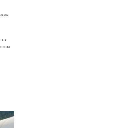
акож
 та
інших