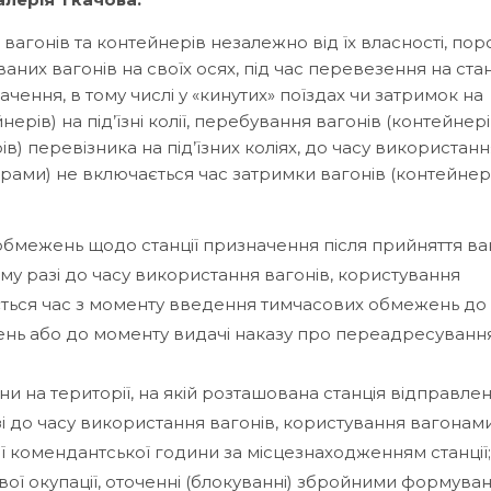
агонів та контейнерів незалежно від їх власності, пор
аних вагонів на своїх осях, під час перевезення на стан
ачення, в тому числі у «кинутих» поїздах чи затримок на
нерів) на під’їзні колії, перебування вагонів (контейнері
в) перевізника на під’їзних коліях, до часу використанн
рами) не включається час затримки вагонів (контейнері
бмежень щодо станції призначення після прийняття ва
му разі до часу використання вагонів, користування
ться час з моменту введення тимчасових обмежень до
ень або до моменту видачі наказу про переадресуванн
на території, на якій розташована станція відправлен
зі до часу використання вагонів, користування вагонам
ї комендантської години за місцезнаходженням станції;
ої окупації, оточенні (блокуванні) збройними формува