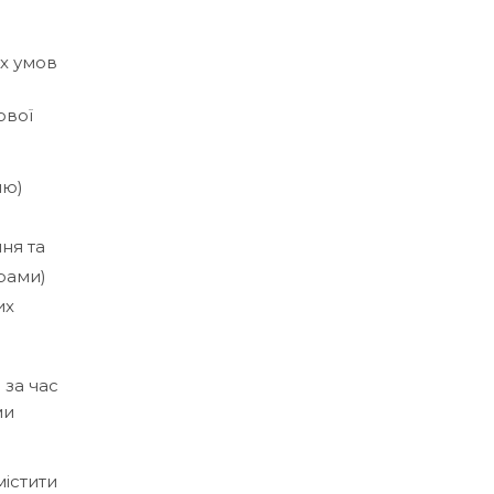
х умов
ової
лю)
ня та
рами)
их
 за час
ми
містити