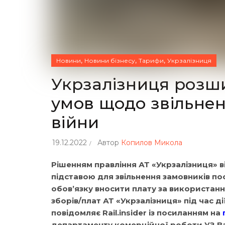
,
,
,
Новини
Новини бізнесу
Тарифи
Укрзалізниця
Укрзалізниця розш
умов щодо звільненн
війни
19.12.2022
Автор
Копилов Микола
Рішенням правління АТ «Укрзалізниця» в
підставою для звільнення замовників пос
обов’язку вносити плату за використанн
зборів/плат АТ «Укрзалізниця» під час д
повідомляє Rail.insider із посиланням на
департаменту комерційної роботи УЗ Ва