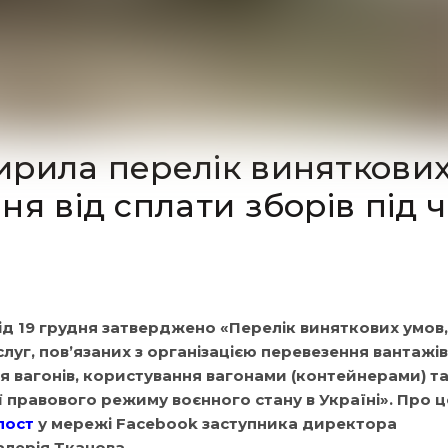
ирила перелік виняткови
я від сплати зборів під 
ід 19 грудня затверджено «Перелік виняткових умов, 
луг, пов’язаних з організацією перевезення вантажів,
я вагонів, користування вагонами (контейнерами) т
ії правового режиму воєнного стану в Україні». Про ц
пост
у мережі Facebook заступника директора
лерія Ткачова.