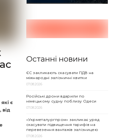
х
Останні новини
час
ЄС закликають скасувати ПДВ на
міжнародні залізничні квитки
07.08.2026
Російські дрони вдарили по
німецькому судну поблизу Одеси
які є
07.08.2026
 від
а
«Укрметалургпром» закликає уряд
е
скасувати підвищення тарифів на
перевезення вантажів залізницею
07.08.2026