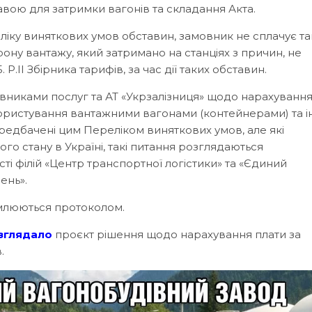
авою для затримки вагонів та складання Акта.
ліку виняткових умов обставин, замовник не сплачує т
орону вантажу, який затримано на станціях з причин, не
 Р.ІІ Збірника тарифів, за час дії таких обставин.
овниками послуг та АТ «Укрзалізниця» щодо нарахування
користування вантажними вагонами (контейнерами) та 
 передбачені цим Переліком виняткових умов, але які
о стану в Україні, такі питання розглядаються
і філій «Центр транспортної логістики» та «Єдиний
ень».
рмлюються протоколом.
зглядало
проєкт рішення щодо нарахування плати за
.