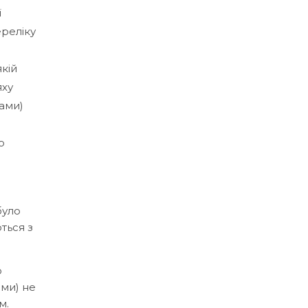
ї
ереліку
якій
яху
ами)
о
було
ться з
о
ами) не
м.