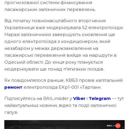
прогнозованої системи фінансування
пасажирських залізничних перевезень.
Від початку повномасштабного вторгнення
Укрзалізниця вже модернізувала 52 електропоїзди.
Наразі залізничники завершують оновлення ще
одного електропоїзда з кондиціонером, який
незабаром у межах держзамовлення на
пасажирські перевезення вийде на маршрути в
Одеській області. До кінця року планується
модернізувати ще понад п’ятьтаких поїздів.
Як повідомлялося раніше, КВБЗ провів капітальний
ремонт
електропоїзда ЕКр1-001 «Тарпан».
Підписуйтесь на RAIL.insider у
Viber
і
Telegram
— тут
найактуальніші новини, відео та події залізничної
галузі.