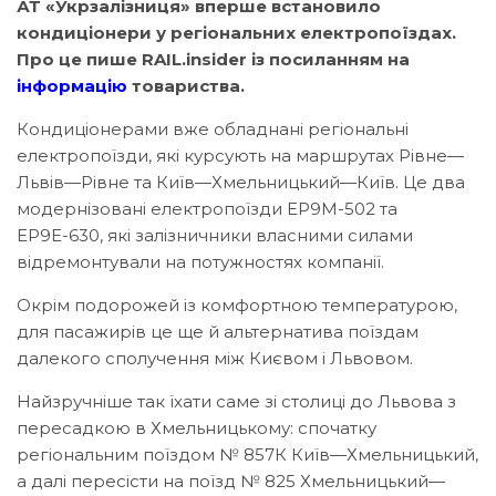
АТ «Укрзалізниця» вперше встановило
кондиціонери у регіональних електропоїздах.
Про це пише RAIL.insider із посиланням на
інформацію
товариства.
Кондиціонерами вже обладнані регіональні
електропоїзди, які курсують на маршрутах Рівне—
Львів—Рівне та Київ—Хмельницький—Київ. Це два
модернізовані електропоїзди ЕР9М-502 та
ЕР9Е-630, які залізничники власними силами
відремонтували на потужностях компанії.
Окрім подорожей із комфортною температурою,
для пасажирів це ще й альтернатива поїздам
далекого сполучення між Києвом і Львовом.
Найзручніше так їхати саме зі столиці до Львова з
пересадкою в Хмельницькому: спочатку
регіональним поїздом № 857К Київ—Хмельницький,
а далі пересісти на поїзд № 825 Хмельницький—