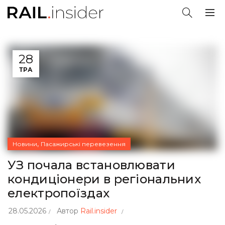
28
ТРА
,
Новини
Пасажирські перевезення
УЗ почала встановлювати
кондиціонери в регіональних
електропоїздах
28.05.2026
Автор
Rail.insider