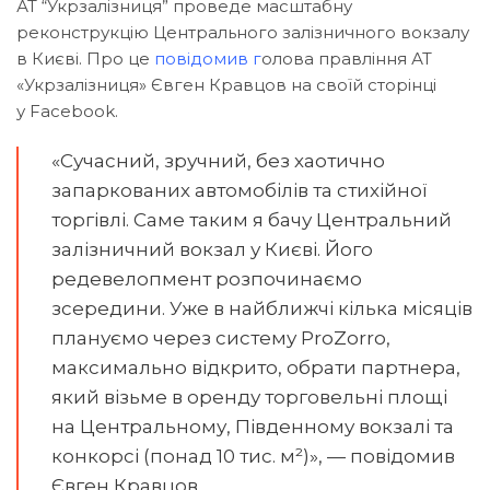
АТ “Укрзалізниця” проведе масштабну
реконструкцію Центрального залізничного вокзалу
в Києві. Про це
повідомив
г
олова правління АТ
«Укрзалізниця» Євген Кравцов на своїй сторінці
у Facebook.
«Сучасний, зручний, без хаотично
запаркованих автомобілів та стихійної
торгівлі. Саме таким я бачу Центральний
залізничний вокзал у Києві. Його
редевелопмент розпочинаємо
зсередини. Уже в найближчі кілька місяців
плануємо через систему ProZorro,
максимально відкрито, обрати партнера,
який візьме в оренду торговельні площі
на Центральному, Південному вокзалі та
конкорсі (понад 10 тис. м²)», — повідомив
Євген Кравцов.