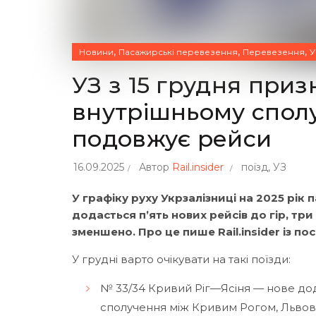
,
,
,
Новини
Пасажирські перевезення
Перевезення
У
УЗ з 15 грудня приз
внутрішньому спол
подовжує рейси
16.09.2025
Автор
Rail.insider
поїзд
,
УЗ
У графіку руху Укрзалізниці на 2025 рік
додасться п’ять нових рейсів до гір, три
зменшено. Про це пише Rail.insider із п
У грудні варто очікувати на такі поїзди:
№ 33/34 Кривий Ріг—Ясіня — нове до
сполучення між Кривим Рогом, Львов