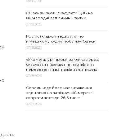
08.08.2026
ЄС закликають скасувати ПДВ на
міжнародні залізничні квитки
07.08.2026
Російські дрони вдарили по
німецькому судну поблизу Одеси
во
07.08.2026
«Укрметалургпром» закликає уряд
скасувати підвищення тарифів на
перевезення вантажів залізницею
07.08.2026
не
Середньодобове навантаження
зернових на залізничній мережі
скоротилося до 26,6 тис. т
07.08.2026
 дасть