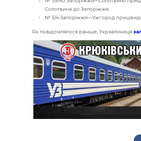
№ 39/40 Запоріжжя—Солотвино пришвид
Солотвина до Запоріжжя;
№ 3/4 Запоріжжя—Ужгород пришвидше
Як повідомлялося раніше, Укрзалізниця
за