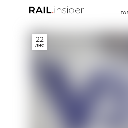
ГО
22
ЛИС