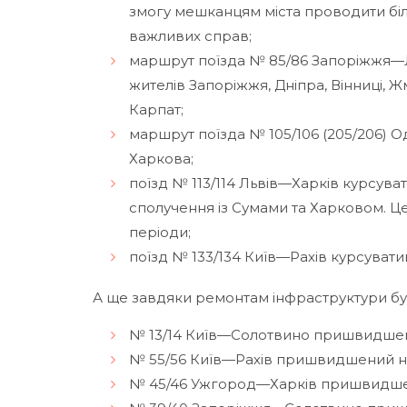
змогу мешканцям міста проводити біль
важливих справ;
маршрут поїзда № 85/86 Запоріжжя—Л
жителів Запоріжжя, Дніпра, Вінниці,
Карпат;
маршрут поїзда № 105/106 (205/206) 
Харкова;
поїзд № 113/114 Львів—Харків курсув
сполучення із Сумами та Харковом. Ц
періоди;
поїзд № 133/134 Київ—Рахів курсуват
А ще завдяки ремонтам інфраструктури буд
№ 13/14 Київ—Солотвино пришвидшени
№ 55/56 Київ—Рахів пришвидшений на 
№ 45/46 Ужгород—Харків пришвидшени