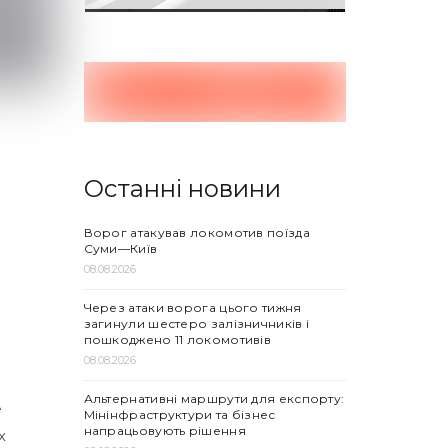
Останні новини
Ворог атакував локомотив поїзда
Суми—Київ
08.08.2026
Через атаки ворога цього тижня
загинули шестеро залізничників і
пошкоджено 11 локомотивів
08.08.2026
Альтернативні маршрути для експорту:
е
Мінінфраструктури та бізнес
напрацьовують рішення
х