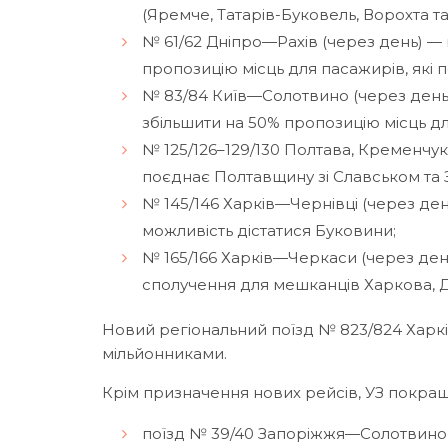
(Яремче, Татарів-Буковель, Ворохта та 
№ 61/62 Дніпро—Рахів (через день) — 
пропозицію місць для пасажирів, які 
№ 83/84 Київ—Солотвино (через день)
збільшити на 50% пропозицію місць дл
№ 125/126–129/130 Полтава, Кременч
поєднає Полтавщину зі Славськом та 
№ 145/146 Харків—Чернівці (через д
можливість дістатися Буковини;
№ 165/166 Харків—Черкаси (через ден
сполучення для мешканців Харкова, Д
Новий регіональний поїзд № 823/824 Харк
мільйонниками.
Крім призначення нових рейсів, УЗ покращ
поїзд № 39/40 Запоріжжя—Солотвино те