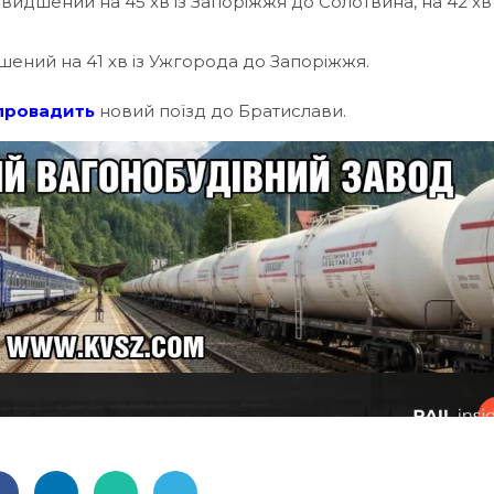
шений на 45 хв із Запоріжжя до Солотвина, на 42 хв 
ний на 41 хв із Ужгорода до Запоріжжя.
провадить
новий поїзд до Братислави.