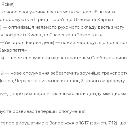
Ясіня);
це нове сполучення дасть змогу суттєво збільшити
подорожують із Придніпров’я до Львова та Карпат;
 — оптимізація наявного рухомого складу дасть змогу
я поїздок із Києва до Славська та Закарпаття;
ук—Ужгород (через день) — новий маршрут, що додатко
Закарпаттям;
ень) — нове сполучення надасть жителям Слобожанщини
ь) — нове сполучення забезпечить зручніше транспорт
ніпра, Черкас та низки інших станцій нового маршруту.
ів—Дніпро розширить наявні варіанти доїзду між двома
ує та розвиває теперішні сполучення:
пер вирушатиме із Запоріжжя о 16:17 (замість 7:12), що