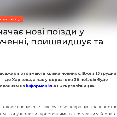
крзалізниця
начає нові поїзди у
ученні, пришвидшує та
 пасажири отримають кілька новинок. Вже з 15 грудня
 — до Харкова, а час у дорозі для 38 поїздів буде
осиланням на
інформацію
АТ «Укрзалізниця».
даткове сполучення, яке суттєво покращує транспортн
ом і популярними туристичними напрямками у Карпата