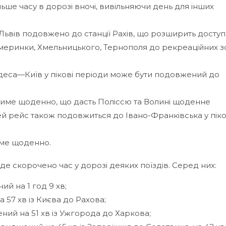
ше часу в дорозі вночі, вивільняючи день для інших
ьвів подовжено до станції Рахів, що розширить доступ
 Жмеринки, Хмельницького, Тернополя до рекреаційних з
Одеса—Київ у пікові періоди може бути подовжений до
атиме щоденно, що дасть Поліссю та Волині щоденне
ей рейс також подовжиться до Івано-Франківська у піко
име щоденно.
е скорочено час у дорозі деяких поїздів. Серед них:
й на 1 год 9 хв;
57 хв із Києва до Рахова;
й на 51 хв із Ужгорода до Харкова;