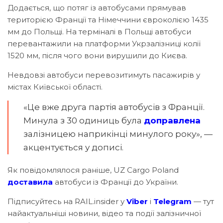
Додається, що потяг із автобусами прямував
територією Франції та Німеччини євроколією 1435
мм до Польщі. На терміналі в Польщі автобуси
перевантажили на платформи Укрзалізниці колії
1520 мм, після чого вони вирушили до Києва.
Невдовзі автобуси перевозитимуть пасажирів у
містах Київської області.
«Це вже друга партія автобусів з Франції.
Минула з 30 одиниць була
доправлена
залізницею наприкінці минулого року», —
акцентується у дописі.
Як повідомлялося раніше, UZ Cargo Poland
доставила
автобуси із Франції до України.
Підписуйтесь на RAIL.insider у
Viber
і
Telegram
— тут
найактуальніші новини, відео та події залізничної