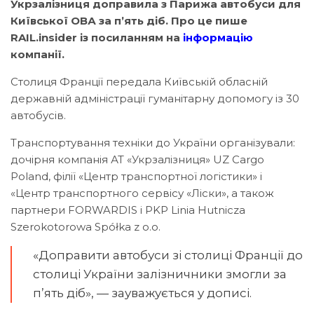
Укрзалізниця доправила з Парижа автобуси для
Київської ОВА за п’ять діб. Про це пише
RAIL.insider із посиланням на
інформацію
компанії.
Столиця Франції передала Київській обласній
державній адміністрації гуманітарну допомогу із 30
автобусів.
Транспортування техніки до України організували:
дочірня компанія АТ «Укрзалізниця» UZ Cargo
Poland, філії «Центр транспортної логістики» і
«Центр транспортного сервісу «Ліски», а також
партнери FORWARDIS і PKP Linia Hutnicza
Szerokotorowa Spółka z o.o.
«Доправити автобуси зі столиці Франції до
столиці України залізничники змогли за
п’ять діб», — зауважується у дописі.