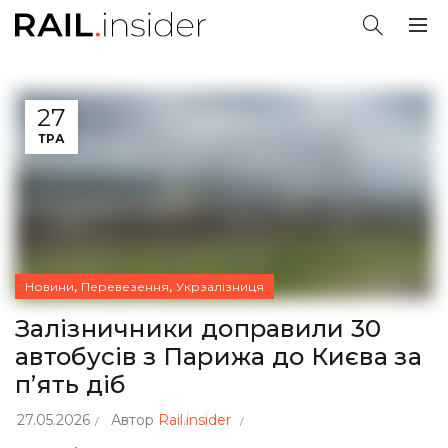
27
ТРА
,
,
Новини
Перевезення
Укрзалізниця
Залізничники доправили 30
автобусів з Парижа до Києва за
п’ять діб
27.05.2026
Автор
Rail.insider