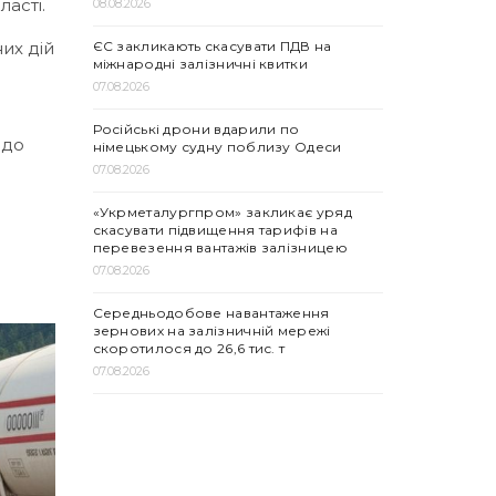
асті.
08.08.2026
ЄС закликають скасувати ПДВ на
их дій
міжнародні залізничні квитки
07.08.2026
Російські дрони вдарили по
 до
німецькому судну поблизу Одеси
07.08.2026
«Укрметалургпром» закликає уряд
скасувати підвищення тарифів на
перевезення вантажів залізницею
07.08.2026
Середньодобове навантаження
зернових на залізничній мережі
скоротилося до 26,6 тис. т
07.08.2026