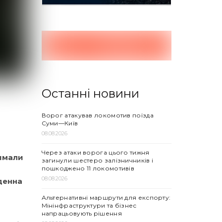
Останні новини
Ворог атакував локомотив поїзда
Суми—Київ
08.08.2026
Через атаки ворога цього тижня
римали
загинули шестеро залізничників і
пошкоджено 11 локомотивів
08.08.2026
вденна
Альтернативні маршрути для експорту:
Мінінфраструктури та бізнес
напрацьовують рішення