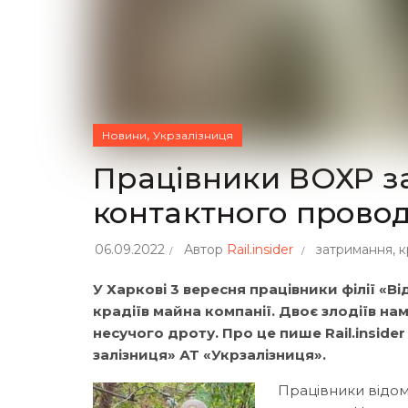
,
Новини
Укрзалізниця
Працівники ВОХР з
контактного провод
06.09.2022
Автор
Rail.insider
затримання
,
к
У Харкові 3 вересня працівники філії «
крадіїв майна компанії. Двоє злодіїв н
несучого дроту. Про це пише Rail.inside
залізниця» АТ «Укрзалізниця».
Працівники відомч