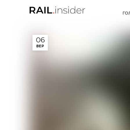
ГО
06
ВЕР