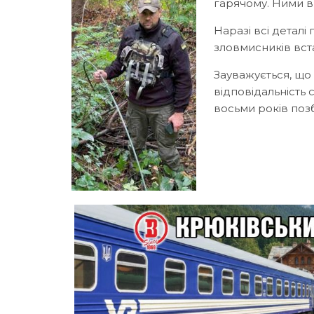
гарячому. Ними в
Наразі всі деталі
зловмисників вс
Зауважується, що
відповідальність
восьми років поз