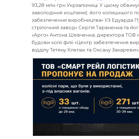
93,28 млн грн Укрзалізниці. У цьому обвин
заволодіння коштами); його колишнього по
забезпечення виробництва» УЗ Едуарда П
стрілочний завод» Сергія Тараненка та йо
«Арго» Антона Шевченка; директора ТОВ «К
будови колії філії «Центр забезпечення ви
відділу Тетяну Клепак та Оксану Захаревич