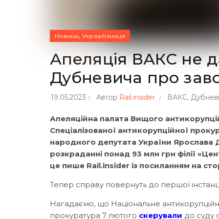
,
Новини
Укрзалізниця
Апеляція ВАКС не 
Дубневича про зав
19.05.2023
Автор
Rail.insider
ВАКС
,
Дубнев
Апеляційна палата Вищого антикорупці
Спеціалізованої антикорупційної проку
народного депутата України Ярослава Д
розкраданні понад 93 млн грн філії «Це
це пише Rail.insider із посиланням на ст
Тепер справу повернуть до першої інстанц
Нагадаємо, що Національне антикорупційн
прокуратура 7 лютого
скерували
до суду 