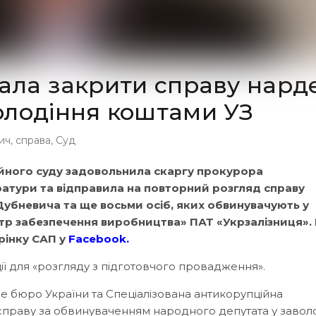
дала закрити справу нард
олодіння коштами УЗ
ич
,
справа
,
Суд
йного суду задовольнила скаргу прокурора
ратури та відправила на повторний розгляд справу
убневича та ще восьми осіб, яких обвинувачують у
нтр забезпечення виробництва» ПАТ «Укрзалізниця».
орінку САП у
Facebook
.
ії для «розгляду з підготовчого провадження».
е бюро України та Спеціалізована антикорупційна
справу за обвинуваченням народного депутата у заволо