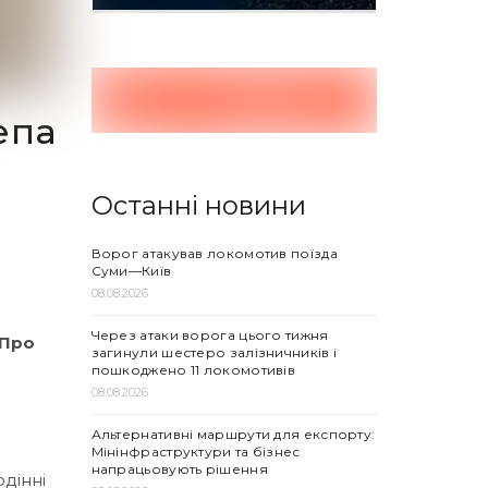
епа
Останні новини
Ворог атакував локомотив поїзда
Суми—Київ
08.08.2026
Через атаки ворога цього тижня
 Про
загинули шестеро залізничників і
пошкоджено 11 локомотивів
08.08.2026
Альтернативні маршрути для експорту:
Мінінфраструктури та бізнес
напрацьовують рішення
дінні