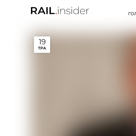
ГО
19
ТРА