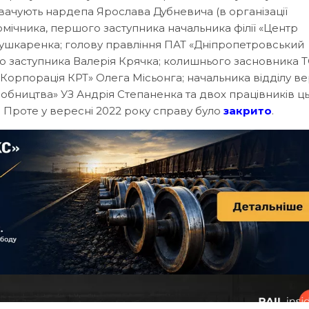
увачують нардепа Ярослава Дубневича (в організації
мічника, першого заступника начальника філії «Центр
ушкаренка; голову правління ПАТ «Дніпропетровський
го заступника Валерія Крячка; колишнього засновника 
орпорація КРТ» Олега Місьонга; начальника відділу ве
робництва» УЗ Андрія Степаненка та двох працівників ц
. Проте у вересні 2022 року справу було
закрито
.