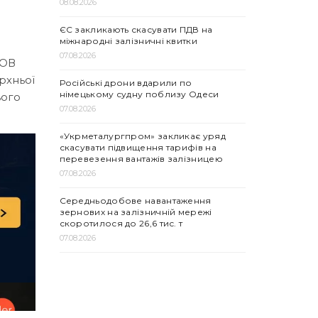
08.08.2026
ЄС закликають скасувати ПДВ на
міжнародні залізничні квитки
07.08.2026
ТОВ
рхньої
Російські дрони вдарили по
німецькому судну поблизу Одеси
ього
07.08.2026
«Укрметалургпром» закликає уряд
скасувати підвищення тарифів на
перевезення вантажів залізницею
07.08.2026
Середньодобове навантаження
зернових на залізничній мережі
скоротилося до 26,6 тис. т
07.08.2026