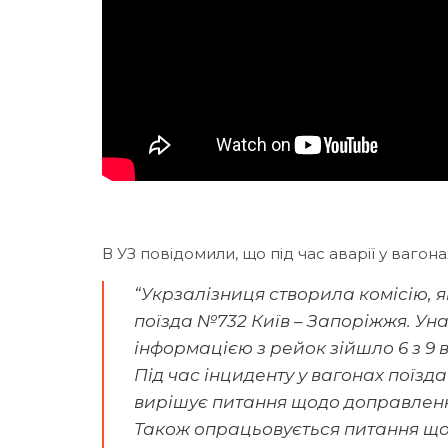
В УЗ повідомили, що під час аварії у вагон
“Укрзалізниця створила комісію, я
поїзда №732 Київ – Запоріжжя. Ун
інформацією з рейок зійшло 6 з 9 в
Під час інциденту у вагонах поїз
вирішує питання щодо доправленн
Також опрацьовується питання що