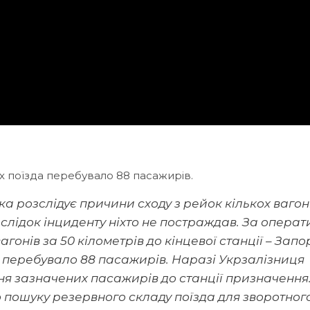
ах поїзда перебувало 88 пасажирів.
ка розслідує причини сходу з рейок кількох вагон
аслідок інциденту ніхто не постраждав. За опера
агонів за 50 кілометрів до кінцевої станції – Запо
да перебувало 88 пасажирів. Наразі Укрзалізниця
я зазначених пасажирів до станції призначення
 пошуку резервного складу поїзда для зворотног