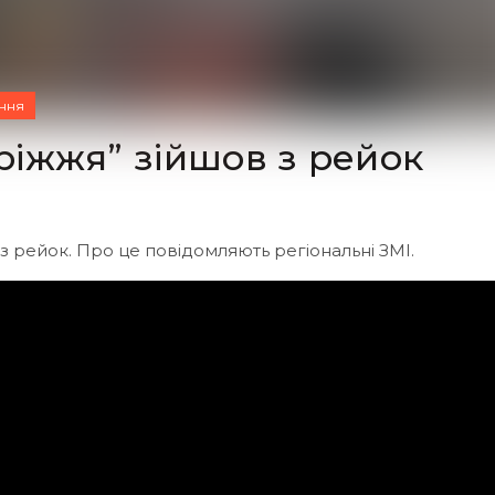
ння
оріжжя” зійшов з рейок
 з рейок. Про це повідомляють регіональні ЗМІ.