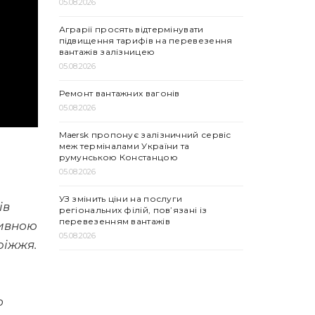
05.08.2026
Аграрії просять відтермінувати
підвищення тарифів на перевезення
вантажів залізницею
05.08.2026
Ремонт вантажних вагонів
05.08.2026
Maersk пропонує залізничний сервіс
меж терміналами України та
румунською Констанцою
05.08.2026
УЗ змінить ціни на послуги
ів
регіональних філій, пов’язані із
перевезенням вантажів
тивною
05.08.2026
ріжжя.
.
о