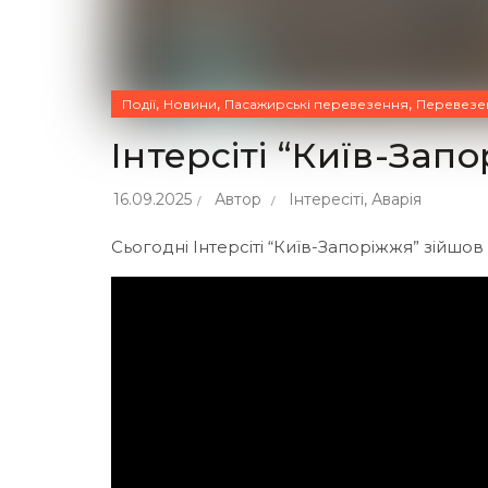
,
,
,
Події
Новини
Пасажирські перевезення
Перевезе
Інтерсіті “Київ-Зап
16.09.2025
Автор
Інтересіті
,
Аварія
Сьогодні Інтерсіті “Київ-Запоріжжя” зійшов