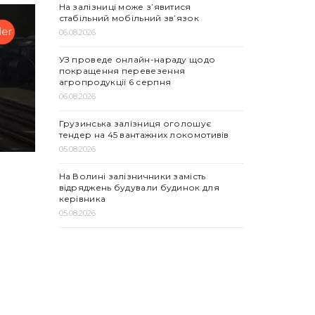
На залізниці може з’явитися
стабільний мобільний зв’язок
06.08.2026
УЗ проведе онлайн-нараду щодо
покращення перевезення
агропродукції 6 серпня
06.08.2026
Грузинська залізниця оголошує
тендер на 45 вантажних локомотивів
05.08.2026
На Волині залізничники замість
відряджень будували будинок для
керівника
05.08.2026