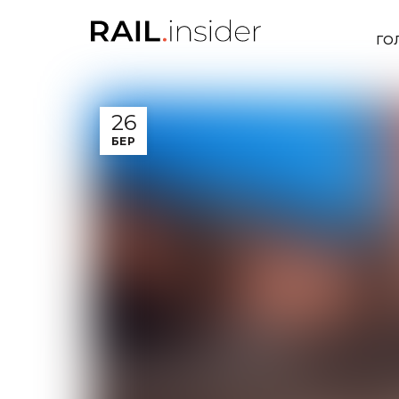
ГО
26
БЕР