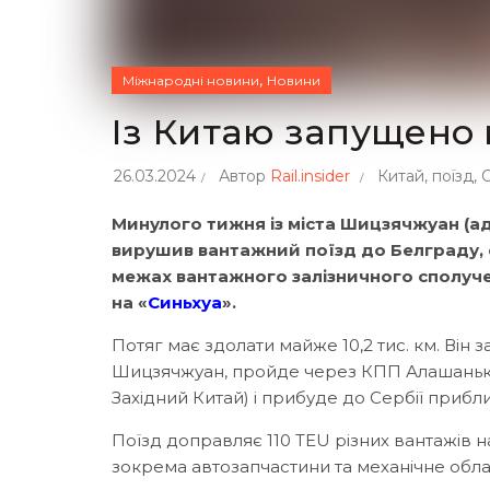
,
Міжнародні новини
Новини
Із Китаю запущено 
26.03.2024
Автор
Rail.insider
Китай
,
поїзд
,
Минулого тижня із міста Шицзячжуан (ад
вирушив вантажний поїзд до Белграду, 
межах вантажного залізничного сполучен
на «
Синьхуа
».
Потяг має здолати майже 10,2 тис. км. Він
Шицзячжуан, пройде через КПП Алашанькоу
Західний Китай) і прибуде до Сербії прибл
Поїзд доправляє 110 TEU різних вантажів н
зокрема автозапчастини та механічне обл