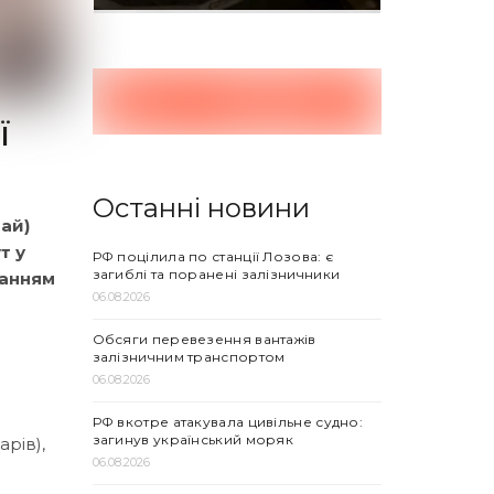
ї
Останні новини
тай)
т у
РФ поцілила по станції Лозова: є
загиблі та поранені залізничники
ланням
06.08.2026
Обсяги перевезення вантажів
залізничним транспортом
06.08.2026
РФ вкотре атакувала цивільне судно:
загинув український моряк
рів),
06.08.2026