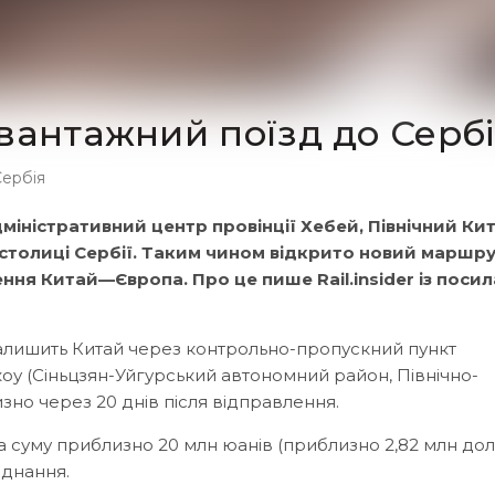
вантажний поїзд до Сербі
Сербія
міністративний центр провінції Хебей, Північний Ки
столиці Сербії. Таким чином відкрито новий маршру
ня Китай—Європа. Про це пише Rail.insider із поси
 залишить Китай через контрольно-пропускний пункт
 (Сіньцзян-Уйгурський автономний район, Північно-
изно через 20 днів після відправлення.
а суму приблизно 20 млн юанів (приблизно 2,82 млн дола
аднання.