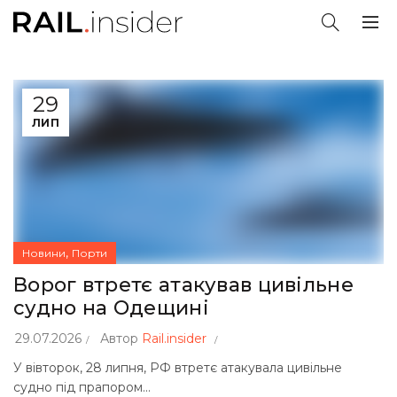
29
ЛИП
,
Новини
Порти
Ворог втретє атакував цивільне
судно на Одещині
29.07.2026
Автор
Rail.insider
У вівторок, 28 липня, РФ втретє атакувала цивільне
судно під прапором...