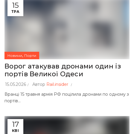
15
ТРА
,
Новини
Порти
Ворог атакував дронами один із
портів Великої Одеси
15.05.2026
Автор
Rail.insider
Вранці 15 травня армія РФ поцілила дронами по одному з
портів...
17
КВІ