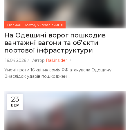
,
,
Новини
Порти
Укрзалізниця
На Одещині ворог пошкодив
вантажні вагони та об’єкти
портової інфраструктури
16.04.2026
Автор
Rail.insider
Уночі проти 16 квітня армія РФ атакувала Одещину.
Внаслідок ударів пошкоджені...
23
БЕР