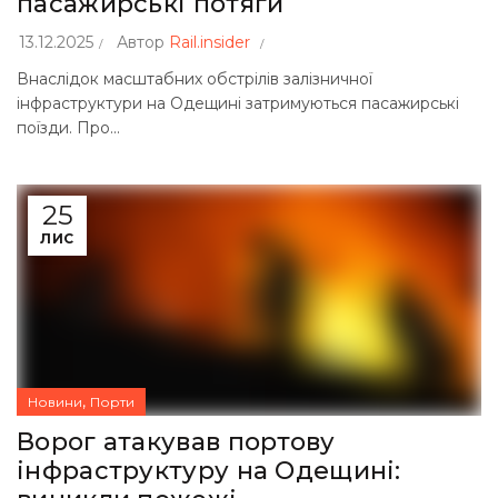
пасажирські потяги
13.12.2025
Автор
Rail.insider
Внаслідок масштабних обстрілів залізничної
інфраструктури на Одещині затримуються пасажирські
поїзди. Про...
25
ЛИС
,
Новини
Порти
Ворог атакував портову
інфраструктуру на Одещині: