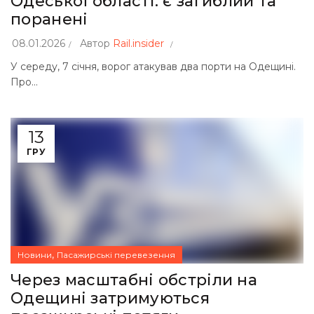
Одеської області: є загиблий та
поранені
08.01.2026
Автор
Rail.insider
У середу, 7 січня, ворог атакував два порти на Одещині.
Про...
13
ГРУ
,
Новини
Пасажирські перевезення
Через масштабні обстріли на
Одещині затримуються