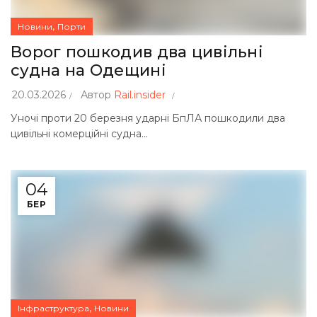
,
Новини
Порти
Ворог пошкодив два цивільні
судна на Одещині
20.03.2026
Автор
Rail.insider
Уночі проти 20 березня ударні БпЛА пошкодили два
цивільні комерційні судна...
04
БЕР
,
Інфраструктура
Новини