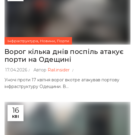
,
,
Інфраструктура
Новини
Порти
Ворог кілька днів поспіль атакує
порти на Одещині
17.04.2026
Автор
Rail.insider
Уночі проти 17 квітня ворог вкотре атакував портову
інфраструктуру Одещини. В...
16
КВІ