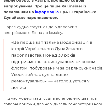
верфі ÖSWAG в Австрії, пройшло ходові
випробування. Про це пише Rail.insider із
посиланням на
інформацію
ПрАТ «Українське
Дунайське пароплавство».
Наразі судно готується до відправки з
австрійського Лінца до Ізмаїлу.
«Це перша капітальна модернізація в
історії Українського Дунайського
пароплавства. Понад 30 років
підприємство користувалося річковим
флотом, побудованим за радянських часів.
Увесь цей час судна лише
ремонтувались», — наголошується у
дописі.
Під час модернізації судна встановлено два нові
головні двигуни, два нові дизель-генератори і нові