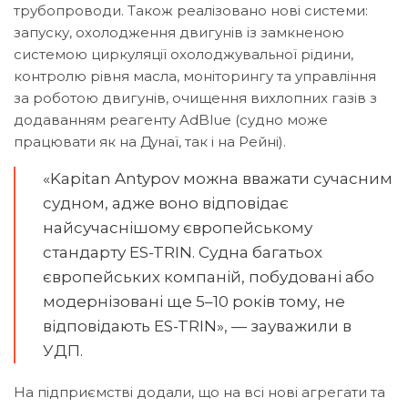
трубопроводи. Також реалізовано нові системи:
запуску, охолодження двигунів із замкненою
системою циркуляції охолоджувальної рідини,
контролю рівня масла, моніторингу та управління
за роботою двигунів, очищення вихлопних газів з
додаванням реагенту AdBlue (судно може
працювати як на Дунаї, так і на Рейні).
«Kapitan Antypov можна вважати сучасним
судном, адже воно відповідає
найсучаснішому європейському
стандарту ES-TRIN. Судна багатьох
європейських компаній, побудовані або
модернізовані ще 5–10 років тому, не
відповідають ES-TRIN», — зауважили в
УДП.
На підприємстві додали, що на всі нові агрегати та