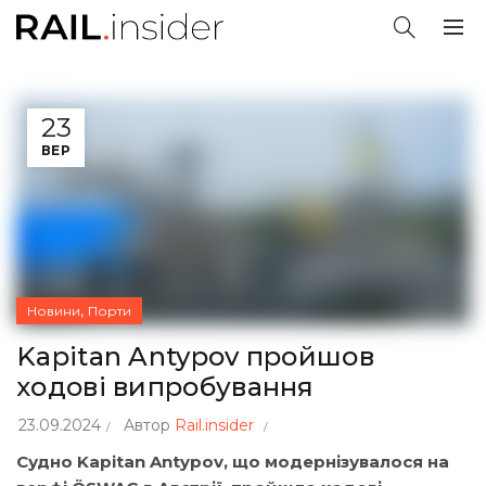
23
ВЕР
,
Новини
Порти
Kapitan Antypov пройшов
ходові випробування
23.09.2024
Автор
Rail.insider
Судно Kapitan Antypov, що модернізувалося на