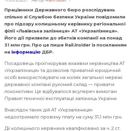
11.09.2025
Автор
Rail.insider
Працівники Державного бюро розслідувань
спільно зі Службою безпеки України повідомили
про підозру колишньому керівнику регіональної
філії «Львівська залізниця» АТ «Укрзалізниця».
Його дії призвели до збитків компанії на понад
31 млн грн. Про це пише Rail.insider із посиланням
на
інформацію
ДБР.
Посадовець проігнорував вказівки керівництва АТ
«Укрзалізниця» та дозволив приватній юридичній
особі використовувати на коліях загальної мережі
державної компанії рухомий склад — приватні
локомотиви. Це відбувалося всупереч вимогам
Правил технічної експлуатації залізниць України.
Внаслідок таких дій АТ «Укрзалізниця»
недоотримало провізну плату на суму 31,1 млн грн.
Дії колишнього керівника кваліфіковано за ч. 2 ст.