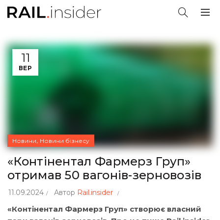
11
ВЕР
,
Новини
Новини бізнесу
«Контінентал Фармерз Груп»
отримав 50 вагонів-зерновозів
11.09.2024
Автор
Rail.insider
«Контінентал Фармерз Груп» створює власний