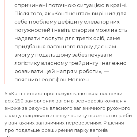
спричинені поточною ситуацією в країні.
Після того, як «Контінентал» вирішив для
себе проблему дефіциту елеваторних
потужностей і навіть створив можливість
надавати послуги для третіх осіб, саме
придбання вагонного парку дає нам
змогу у подальшому забезпечувати
логістику власному трейдингу і належно
розвивати цей напрям роботи», —
пояснив Георг фон Нолкен.
У «Контінентал» прогнозують, що після поставки
всіх 250 замовлених вагонів-зерновозів компанія
зможе за рахунок власного залізничного рухомого
складу покривати значну частину щорічної потреби
у вантажних залізничних перевезеннях. Рішення
про подальше розширення парку вагонів