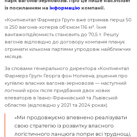
парк вагонів-зерновозів. Про це пише Rail.insider
із посиланням на
інформацію
компанії.
«Контінентал Фармерз Груп» вже отримав перші 50
із 250 вагонів-хоперів об’ємом 116 м³. Їхня
вантажопідйомність становить до 70,5 т. Решту
вагонів відповідно до договору компанія планує
отримати кількома партіями упродовж найближчих
місяців.
За словами генерального директора «Контінентал
Фармерз Груп» Георга фон Нолкена, рішення про
купівлю власних вагонів-зерновозів — наступний
логічний крок після придбання двох нових
елеваторів в Івано-Франківській та Львівській
областях (відповідно у 2021 та 2024 роках).
«Ми продовжуємо впевнено реалізувати
свою стратегію із розвитку власного
логістичного ланцюга попри всі труднощі,