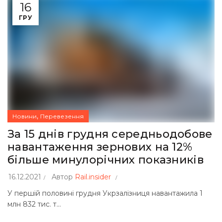
16
ГРУ
,
Новини
Перевезення
За 15 днів грудня середньодобове
навантаження зернових на 12%
більше минулорічних показників
16.12.2021
Автор
Rail.insider
У першій половині грудня Укрзалізниця навантажила 1
млн 832 тис. т...