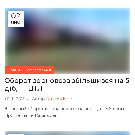
02
ЛИС
,
Новини
Перевезення
Оборот зерновоза збільшився на 5
діб, — ЦТЛ
02.11.2021
Автор
Rail.insider
Загальний оборот вагона-зерновоза виріс до 15,6 доби.
Про це пише Rail.insider...