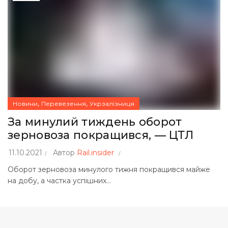
,
,
Новини
Перевезення
Укрзалізниця
За минулий тиждень оборот
зерновоза покращився, — ЦТЛ
11.10.2021
Автор
Rail.insider
Оборот зерновоза минулого тижня покращився майже
на добу, а частка успішних...