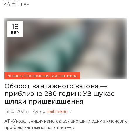
32,1%. Про...
18
БЕР
,
,
Новини
Перевезення
Укрзалізниця
Оборот вантажного вагона —
приблизно 280 годин: УЗ шукає
шляхи пришвидшення
18.03.2026
Автор
Rail.insider
АТ «Укрзалізниця» намагається вирішити одну з ключових
проблем вантажної логістики —...