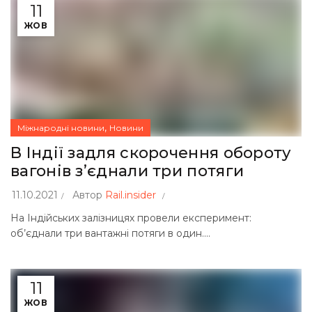
11
ЖОВ
,
Міжнародні новини
Новини
В Індії задля скорочення обороту
вагонів з’єднали три потяги
11.10.2021
Автор
Rail.insider
На Індійських залізницях провели експеримент:
об’єднали три вантажні потяги в один....
11
ЖОВ