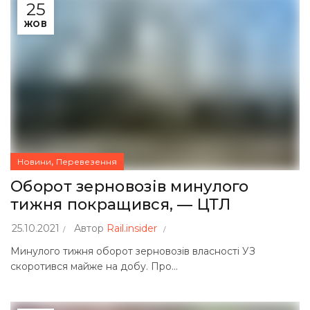
25
ЖОВ
,
Новини
Перевезення
Оборот зерновозів минулого
тижня покращився, — ЦТЛ
25.10.2021
Автор
Rail.insider
Минулого тижня оборот зерновозів власності УЗ
скоротився майже на добу. Про...