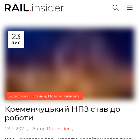
23
ЛИС
,
,
Економіка
Новини
Новини бізнесу
Кременчуцький НПЗ став до
роботи
23.11.2021
Автор
Rail.insider