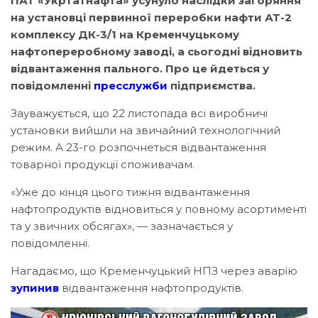
ПАТ «Укртатнафта» усунуло наслідки загоряння
на установці первинної переробки нафти АТ-2
комплексу ДК-3/1 на Кременчуцькому
нафтопереробному заводі, а сьогодні відновить
відвантаження пального. Про це йдеться у
повідомленні
пресслужби
підприємства.
Зауважується, що 22 листопада всі виробничі
установки вийшли на звичайний технологічний
режим. А 23-го розпочнеться відвантаження
товарної продукції споживачам.
«Уже до кінця цього тижня відвантаження
нафтопродуктів відновиться у повному асортименті
та у звичних обсягах», — зазначається у
повідомленні.
Нагадаємо, що Кременчуцький НПЗ через аварію
зупинив
відвантаження нафтопродуктів.