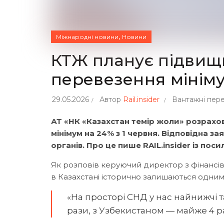
,
Міжнародні новини
Новини
КТЖ планує підвищ
перевезення мінім
29.05.2026
Автор
Rail.insider
Вантажні пер
АТ «НК «Казахстан темір жоли» розрахо
мінімум на 24% з 1 червня. Відповідна з
органів. Про це пише RAIL.insider із пос
Як розповів керуючий директор з фінансів
в Казахстані історично залишаються одним
«На просторі СНД у нас найнижчі т
рази, з Узбекистаном — майже 4 ра