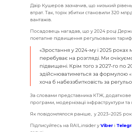
Даїр Кушеров зазначив, що низький рівен
втрат. Так, торік збитки становили 320 млр
вантажів.
Посадовець нагадав, що у 2024 році Держа
поетапне підвищення регульованих тарифів
«Зростання у 2024-му і 2025 роках 
перебуває на розгляді. Ми очікуєм
підвищені. Крім того з 2027-го по 
здійснюватиметься за формулою «і
хоча б набеззбитковість за регул
За словами представника КТЖ, додаткове 
програми, модернізації інфраструктури та
Як повідомлялося раніше, у 2023–2025 ро
Підписуйтесь на RAIL.insider у
Viber
і
Teleg