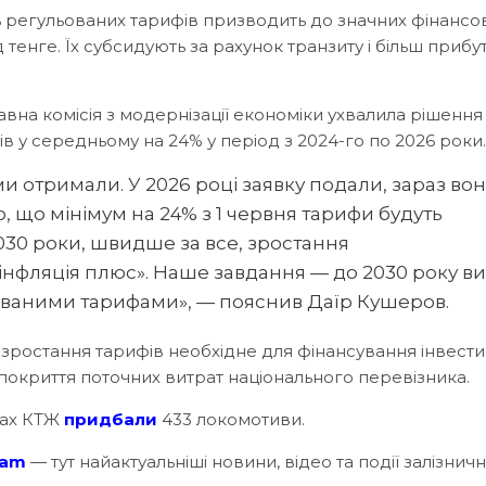
ь регульованих тарифів призводить до значних фінансо
д тенге. Їх субсидують за рахунок транзиту і більш приб
вна комісія з модернізації економіки ухвалила рішення
 у середньому на 24% у період з 2024-го по 2026 роки.
ми отримали. У 2026 році заявку подали, зараз во
о, що мінімум на 24% з 1 червня тарифи будуть
2030 роки, швидше за все, зростання
нфляція плюс». Наше завдання — до 2030 року в
ьованими тарифами», — пояснив Даїр Кушеров.
зростання тарифів необхідне для фінансування інвести
 покриття поточних витрат національного перевізника.
ках КТЖ
придбали
433 локомотиви.
ram
— тут найактуальніші новини, відео та події залізничн