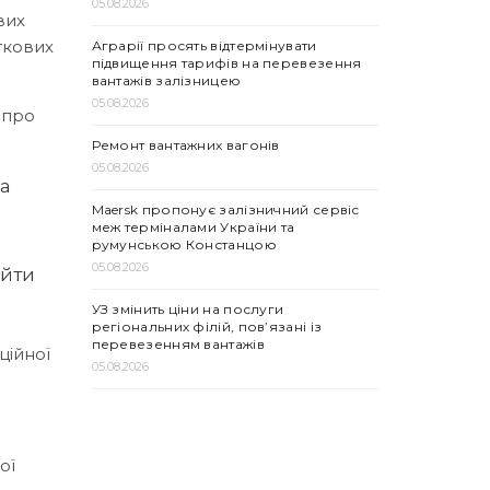
05.08.2026
вих
уткових
Аграрії просять відтермінувати
підвищення тарифів на перевезення
вантажів залізницею
05.08.2026
 про
Ремонт вантажних вагонів
05.08.2026
на
Maersk пропонує залізничний сервіс
меж терміналами України та
румунською Констанцою
05.08.2026
ийти
УЗ змінить ціни на послуги
регіональних філій, пов’язані із
перевезенням вантажів
ційної
05.08.2026
ої