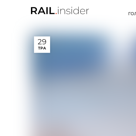
ГО
29
ТРА