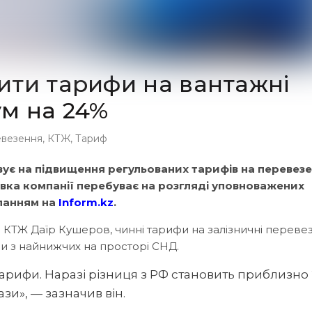
ити тарифи на вантажні
ум на 24%
евезення
,
КТЖ
,
Тариф
вує на підвищення регульованих тарифів на перевез
аявка компанії перебуває на розгляді уповноважених
иланням на
Inform.kz
.
 КТЖ Даїр Кушеров, чинні тарифи на залізничні переве
и з найнижчих на просторі СНД.
арифи. Наразі різниця з РФ становить приблизно 
зи», — зазначив він.