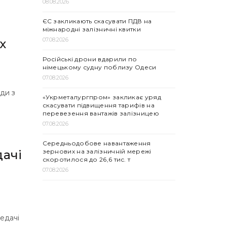
08.08.2026
ЄС закликають скасувати ПДВ на
міжнародні залізничні квитки
07.08.2026
х
Російські дрони вдарили по
німецькому судну поблизу Одеси
07.08.2026
ди з
«Укрметалургпром» закликає уряд
скасувати підвищення тарифів на
перевезення вантажів залізницею
07.08.2026
Середньодобове навантаження
зернових на залізничній мережі
дачі
скоротилося до 26,6 тис. т
07.08.2026
редачі