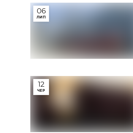
06
ЛИП
12
ЧЕР