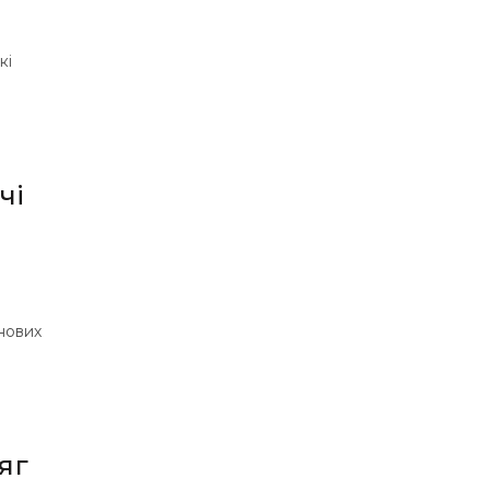
кі
чі
рнових
яг