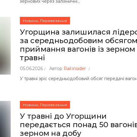
зернових через залізничні...
,
Новини
Перевезення
Угорщина залишилася лідер
за середньодобовим обсяго
приймання вагонів із зерном
травні
05.06.2026
Автор
Rail.insider
У травні зріс середньодобовий обсяг передачі вагоні
,
Новини
Перевезення
У травні до Угорщини
передається понад 50 вагонів
зерном на добу