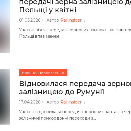
передачі зерна залізницею д
Польщі у квітні
01.05.2026
Автор
Rail.insider
У квітні обсяг передачі зернових вантажів залізнице
Польщі впав майже...
,
Новини
Перевезення
Відновилася передача зерно
залізницею до Румунії
17.04.2026
Автор
Rail.insider
У квітні відновилася передача зернових вантажів че
залізничні прикордонні переходи з...