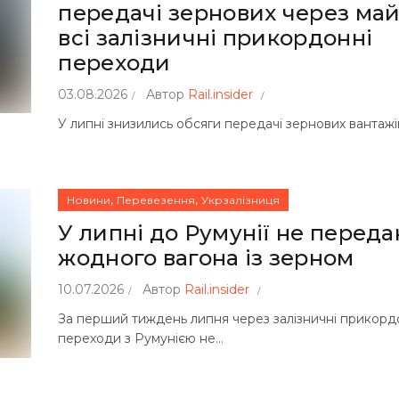
передачі зернових через ма
всі залізничні прикордонні
переходи
03.08.2026
Автор
Rail.insider
У липні знизились обсяги передачі зернових вантажі
,
,
Новини
Перевезення
Укрзалізниця
У липні до Румунії не переда
жодного вагона із зерном
10.07.2026
Автор
Rail.insider
За перший тиждень липня через залізничні прикорд
переходи з Румунією не...