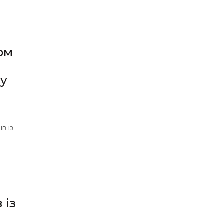
ом
м
 у
в із
 із