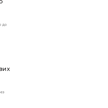
о
ю до
вих
рез