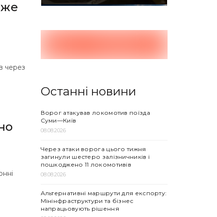
йже
в через
Останні новини
Ворог атакував локомотив поїзда
Суми—Київ
но
08.08.2026
Через атаки ворога цього тижня
загинули шестеро залізничників і
пошкоджено 11 локомотивів
онні
08.08.2026
Альтернативні маршрути для експорту:
Мінінфраструктури та бізнес
напрацьовують рішення