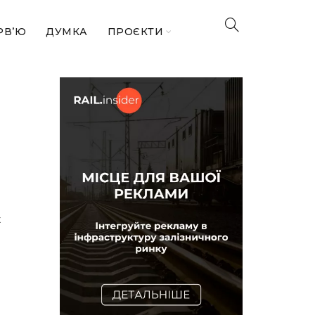
РВ’Ю
ДУМКА
ПРОЄКТИ
х