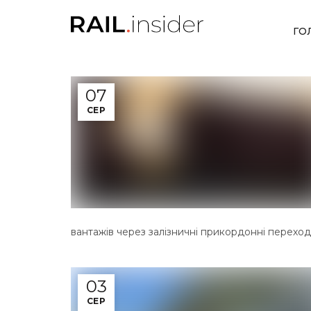
ГО
07
СЕР
вантажів через залізничні прикордонні переходи
03
СЕР