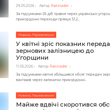
29.05.2026
Автор
Rail.insider
За підсумками 26 діб травня через українсько-угорсь
прикордонні переходи прямує 51,2...
,
Новини
Перевезення
У квітні зріс показник переда
зернових залізницею до
Угорщини
11.05.2026
Автор
Rail.insider
За підсумками квітня збільшився обсяг передачі зе
вантажів через залізничні прикордонні...
,
Новини
Перевезення
Майже вдвічі скоротився обс