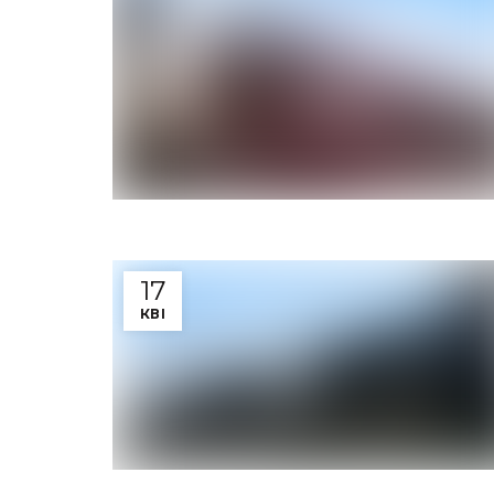
17
КВІ