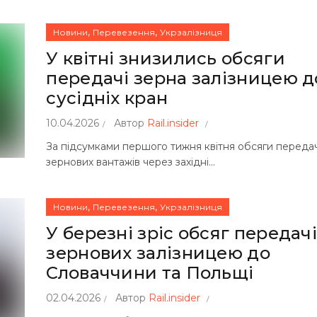
,
,
Новини
Перевезення
Укрзалізниця
У квітні знизились обсяги
передачі зерна залізницею д
сусідніх кран
10.04.2026
Автор
Rail.insider
За підсумками першого тижня квітня обсяги передач
зернових вантажів через західні...
,
,
Новини
Перевезення
Укрзалізниця
У березні зріс обсяг передач
зернових залізницею до
Словаччини та Польщі
02.04.2026
Автор
Rail.insider