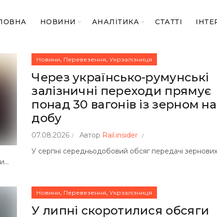
ЛОВНА
НОВИНИ
АНАЛІТИКА
СТАТТІ
ІНТЕ
,
,
Новини
Перевезення
Укрзалізниця
Через українсько-румунські
залізничні переходи прямує
понад 30 вагонів із зерном на
добу
07.08.2026
Автор
Rail.insider
У серпні середньодобовий обсяг передачі зернови
...
,
,
Новини
Перевезення
Укрзалізниця
У липні скоротилися обсяги