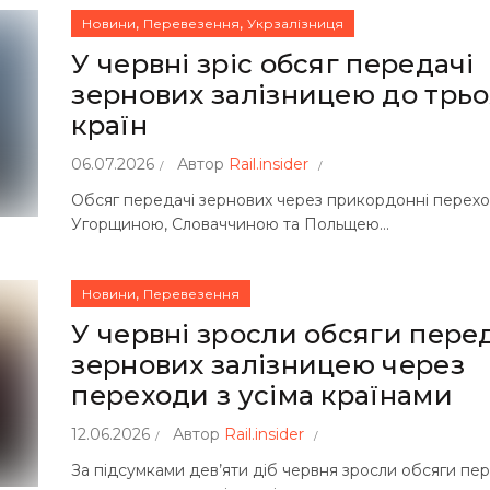
,
,
Новини
Перевезення
Укрзалізниця
У червні зріс обсяг передачі
зернових залізницею до трьо
країн
06.07.2026
Автор
Rail.insider
Обсяг передачі зернових через прикордонні перехо
Угорщиною, Словаччиною та Польщею...
,
Новини
Перевезення
У червні зросли обсяги пере
зернових залізницею через
переходи з усіма країнами
12.06.2026
Автор
Rail.insider
За підсумками дев’яти діб червня зросли обсяги пе