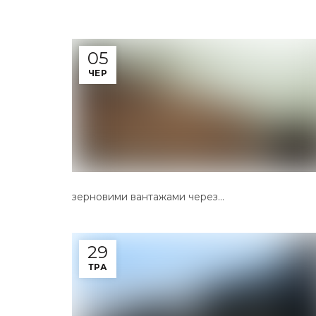
05
ЧЕР
зерновими вантажами через...
29
ТРА